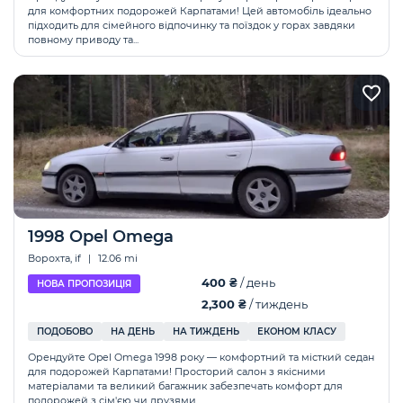
для комфортних подорожей Карпатами! Цей автомобіль ідеально
підходить для сімейного відпочинку та поїздок у горах завдяки
повному приводу та...
1998 Opel Omega
Ворохта, if
|
12.06 mi
400 ₴
/ день
НОВА ПРОПОЗИЦІЯ
2,300 ₴
/ тиждень
ПОДОБОВО
НА ДЕНЬ
НА ТИЖДЕНЬ
ЕКОНОМ КЛАСУ
Орендуйте Opel Omega 1998 року — комфортний та місткий седан
для подорожей Карпатами! Просторий салон з якісними
матеріалами та великий багажник забезпечать комфорт для
подорожей з сім'єю чи друзями....