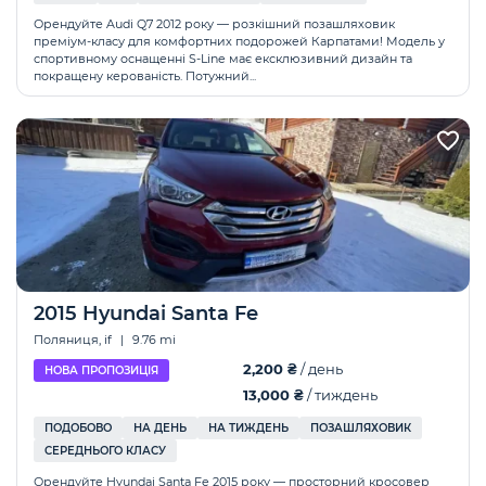
Орендуйте Audi Q7 2012 року — розкішний позашляховик
преміум-класу для комфортних подорожей Карпатами! Модель у
спортивному оснащенні S-Line має ексклюзивний дизайн та
покращену керованість. Потужний...
2015 Hyundai Santa Fe
Поляниця, if
|
9.76 mi
2,200 ₴
/ день
НОВА ПРОПОЗИЦІЯ
13,000 ₴
/ тиждень
ПОДОБОВО
НА ДЕНЬ
НА ТИЖДЕНЬ
ПОЗАШЛЯХОВИК
СЕРЕДНЬОГО КЛАСУ
Орендуйте Hyundai Santa Fe 2015 року — просторний кросовер