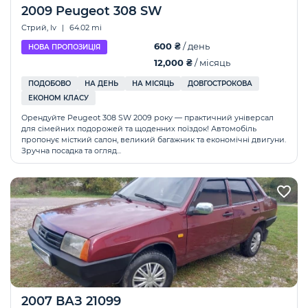
2009 Peugeot 308 SW
Стрий, lv
|
64.02 mi
600 ₴
/ день
НОВА ПРОПОЗИЦІЯ
12,000 ₴
/ місяць
ПОДОБОВО
НА ДЕНЬ
НА МІСЯЦЬ
ДОВГОСТРОКОВА
ЕКОНОМ КЛАСУ
Орендуйте Peugeot 308 SW 2009 року — практичний універсал
для сімейних подорожей та щоденних поїздок! Автомобіль
пропонує місткий салон, великий багажник та економічні двигуни.
Зручна посадка та огляд...
2007 ВАЗ 21099