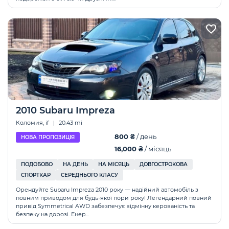
2010 Subaru Impreza
Коломия, if
|
20.43 mi
800 ₴
/ день
НОВА ПРОПОЗИЦІЯ
16,000 ₴
/ місяць
ПОДОБОВО
НА ДЕНЬ
НА МІСЯЦЬ
ДОВГОСТРОКОВА
СПОРТКАР
СЕРЕДНЬОГО КЛАСУ
Орендуйте Subaru Impreza 2010 року — надійний автомобіль з
повним приводом для будь-якої пори року! Легендарний повний
привід Symmetrical AWD забезпечує відмінну керованість та
безпеку на дорозі. Енер...