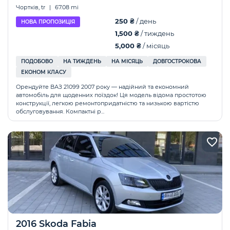
Чортків, tr
|
67.08 mi
250 ₴
/ день
НОВА ПРОПОЗИЦІЯ
1,500 ₴
/ тиждень
5,000 ₴
/ місяць
ПОДОБОВО
НА ТИЖДЕНЬ
НА МІСЯЦЬ
ДОВГОСТРОКОВА
ЕКОНОМ КЛАСУ
Орендуйте ВАЗ 21099 2007 року — надійний та економний
автомобіль для щоденних поїздок! Ця модель відома простотою
конструкції, легкою ремонтопридатністю та низькою вартістю
обслуговування. Компактні р...
2016 Skoda Fabia