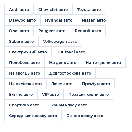
Audi авто
Chevrolet авто
Toyota авто
Daewoo авто
Hyundai авто
Nissan авто
Opel авто
Peugeot авто
Renault авто
Subaru авто
Volkswagen авто
Електричний авто
Під таксі авто
Подобово авто
На день авто
На тиждень авто
На місяць авто
Довгострокова авто
На весілля авто
Люкс авто
Преміум авто
Елітне авто
VIP авто
Позашляховик авто
Спорткар авто
Економ класу авто
Середнього класу авто
Бізнес класу авто