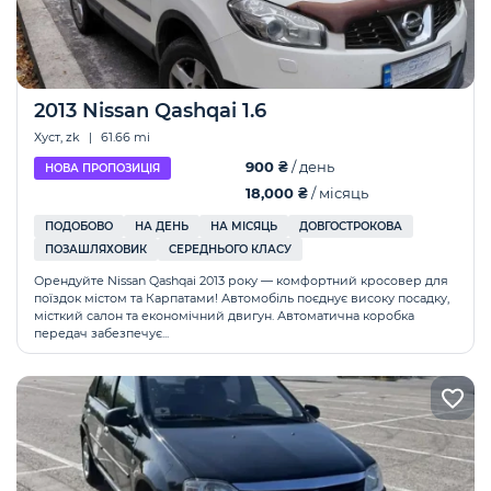
2013 Nissan Qashqai 1.6
Хуст, zk
|
61.66 mi
900 ₴
/ день
НОВА ПРОПОЗИЦІЯ
18,000 ₴
/ місяць
ПОДОБОВО
НА ДЕНЬ
НА МІСЯЦЬ
ДОВГОСТРОКОВА
ПОЗАШЛЯХОВИК
СЕРЕДНЬОГО КЛАСУ
Орендуйте Nissan Qashqai 2013 року — комфортний кросовер для
поїздок містом та Карпатами! Автомобіль поєднує високу посадку,
місткий салон та економічний двигун. Автоматична коробка
передач забезпечує...