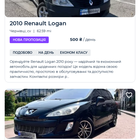
2010 Renault Logan
Чернівці, cv
|
62.59 mi
500 ₴
/ день
НОВА ПРОПОЗИЦІЯ
ПОДОБОВО
НА ДЕНЬ
ЕКОНОМ КЛАСУ
Орендуйте Renault Logan 2010 року — надійний та економний
автомобіль для щоденних поїздок! Ця модель відома своєю
практичністю, простотою в обслуговуванні та доступністю
запчастин. Компактні розміри р...