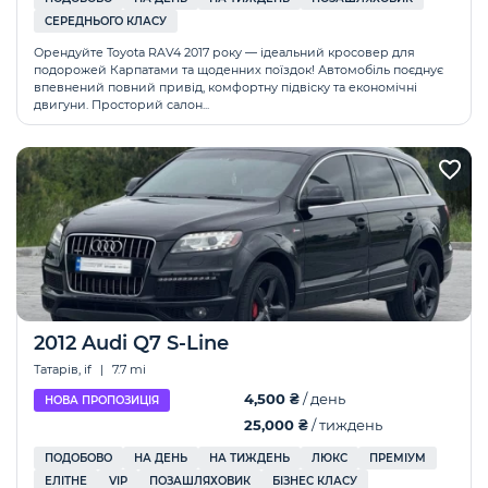
СЕРЕДНЬОГО КЛАСУ
Орендуйте Toyota RAV4 2017 року — ідеальний кросовер для
подорожей Карпатами та щоденних поїздок! Автомобіль поєднує
впевнений повний привід, комфортну підвіску та економічні
двигуни. Просторий салон...
2012 Audi Q7 S-Line
Татарів, if
|
7.7 mi
4,500 ₴
/ день
НОВА ПРОПОЗИЦІЯ
25,000 ₴
/ тиждень
ПОДОБОВО
НА ДЕНЬ
НА ТИЖДЕНЬ
ЛЮКС
ПРЕМІУМ
ЕЛІТНЕ
VIP
ПОЗАШЛЯХОВИК
БІЗНЕС КЛАСУ