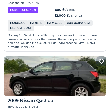
Свалява, zk
|
72.45 mi
600 ₴
/ день
НОВА ПРОПОЗИЦІЯ
12,000 ₴
/ місяць
ПОДОБОВО
НА ДЕНЬ
НА МІСЯЦЬ
ДОВГОСТРОКОВА
ЕКОНОМ КЛАСУ
Орендуйте Skoda Fabia 2016 року — економний та маневрений
автомобіль для поїздок Карпатами! Компактні розміри ідеальні
для гірських доріг, а економічні двигуни забезпечують низькі
витрати на паливо. Н...
2009 Nissan Qashqai
Трускавець, lv
|
74.12 mi