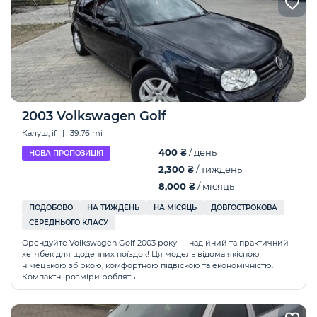
2003 Volkswagen Golf
Калуш, if
|
39.76 mi
400 ₴
/ день
НОВА ПРОПОЗИЦІЯ
2,300 ₴
/ тиждень
8,000 ₴
/ місяць
ПОДОБОВО
НА ТИЖДЕНЬ
НА МІСЯЦЬ
ДОВГОСТРОКОВА
СЕРЕДНЬОГО КЛАСУ
Орендуйте Volkswagen Golf 2003 року — надійний та практичний
хетчбек для щоденних поїздок! Ця модель відома якісною
німецькою збіркою, комфортною підвіскою та економічністю.
Компактні розміри роблять...