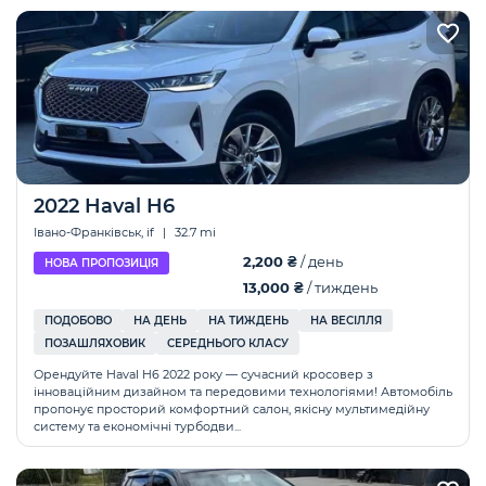
2022 Haval H6
Івано-Франківськ, if
|
32.7 mi
2,200 ₴
/ день
НОВА ПРОПОЗИЦІЯ
13,000 ₴
/ тиждень
ПОДОБОВО
НА ДЕНЬ
НА ТИЖДЕНЬ
НА ВЕСІЛЛЯ
ПОЗАШЛЯХОВИК
СЕРЕДНЬОГО КЛАСУ
Орендуйте Haval H6 2022 року — сучасний кросовер з
інноваційним дизайном та передовими технологіями! Автомобіль
пропонує просторий комфортний салон, якісну мультимедійну
систему та економічні турбодви...