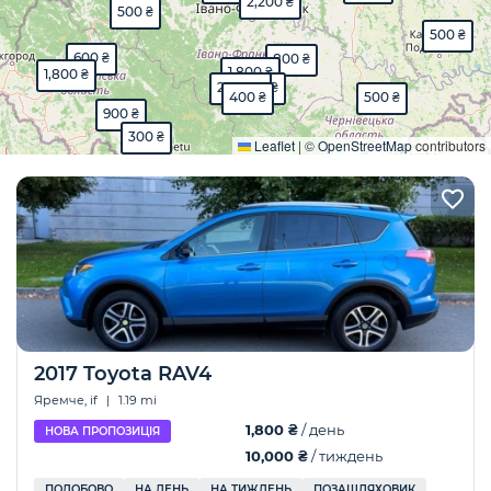
2,200 ₴
500 ₴
500 ₴
600 ₴
800 ₴
1,800 ₴
1,800 ₴
2,200 ₴
4,500 ₴
400 ₴
500 ₴
900 ₴
Розгорнути
300 ₴
Leaflet
|
©
OpenStreetMap
contributors
2017 Toyota RAV4
Яремче, if
|
1.19 mi
1,800 ₴
/ день
НОВА ПРОПОЗИЦІЯ
10,000 ₴
/ тиждень
ПОДОБОВО
НА ДЕНЬ
НА ТИЖДЕНЬ
ПОЗАШЛЯХОВИК