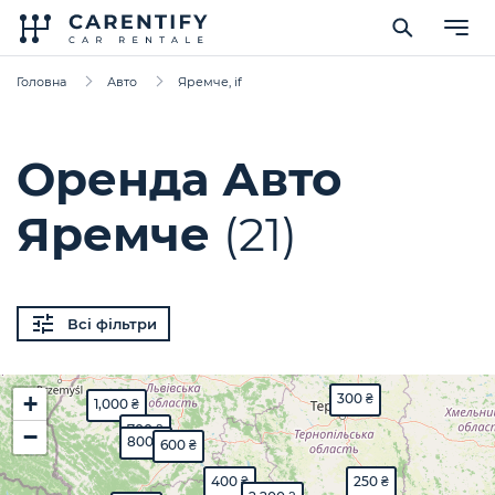
Головна
Авто
Яремче, if
Оренда Авто
Яремче
(21)
Всі фільтри
8,000 ₴
+
300 ₴
1,000 ₴
700 ₴
−
800 ₴
600 ₴
400 ₴
250 ₴