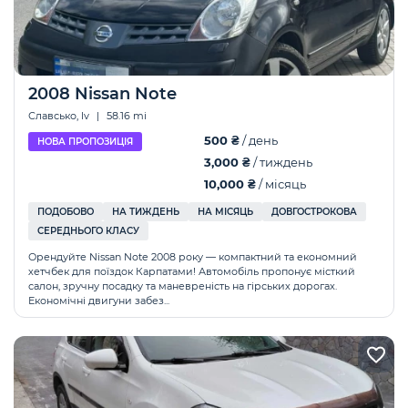
2008 Nissan Note
Славсько, lv
|
58.16 mi
500 ₴
/ день
НОВА ПРОПОЗИЦІЯ
3,000 ₴
/ тиждень
10,000 ₴
/ місяць
ПОДОБОВО
НА ТИЖДЕНЬ
НА МІСЯЦЬ
ДОВГОСТРОКОВА
СЕРЕДНЬОГО КЛАСУ
Орендуйте Nissan Note 2008 року — компактний та економний
хетчбек для поїздок Карпатами! Автомобіль пропонує місткий
салон, зручну посадку та маневреність на гірських дорогах.
Економічні двигуни забез...