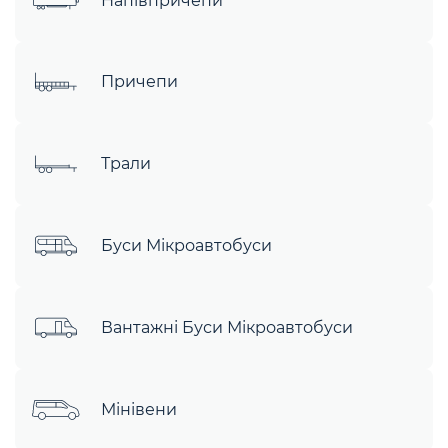
Напівпричепи
Причепи
Трали
Буси Мікроавтобуси
Вантажні Буси Мікроавтобуси
Мінівени