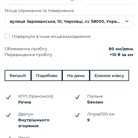
Місце отримання та повернення
вулиця Зарожанська, 10, Чернівці, cv 58000, Україна
Повернути в інше місцезнаходження
Обмеження пробігу
80 км/день
Перевищення пробігу
+10 ₴ за км
Renault
Подобово
На день
Економ класу
КПП (трансмісія)
Пальне
Ручна
Бензин
Двигун
Літрів/100 км
Внутрішнього
9
згоряння
Двері