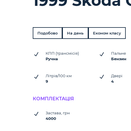
1999 Skoda 
Подобово
На день
Економ класу
КПП (трансмісія)
Пальне
Ручна
Бензин
Літрів/100 км
Двері
9
4
КОМПЛЕКТАЦІЯ
Застава, грн
4000