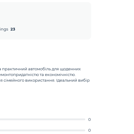
ings
23
та практичний автомобіль для щоденних
ремонтопридатністю та економічністю.
ля сімейного використання. Ідеальний вибір
0
0