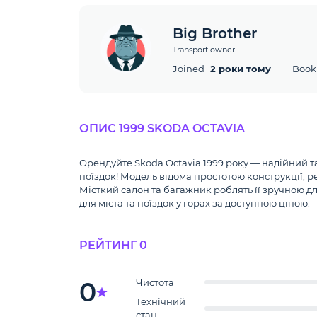
Big Brother
Transport owner
Joined
2 роки тому
Book
ОПИС 1999 SKODA OCTAVIA
Орендуйте Skoda Octavia 1999 року — надійний 
поїздок! Модель відома простотою конструкції, 
Місткий салон та багажник роблять її зручною д
для міста та поїздок у горах за доступною ціною.
РЕЙТИНГ 0
0
Чистота
Технічний
стан