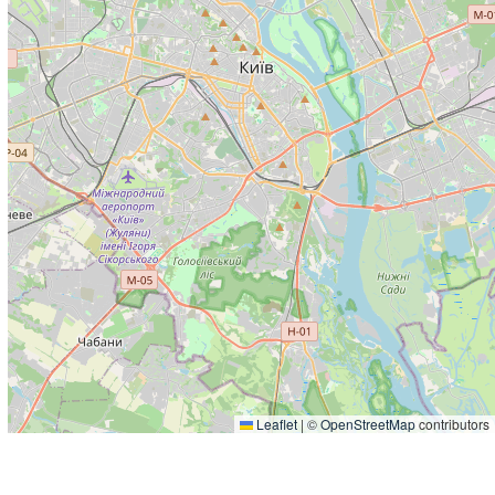
Leaflet
|
©
OpenStreetMap
contributors