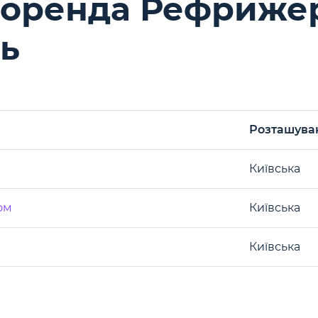
 оренда Рефриже
ть
Розташува
Київська
ом
Київська
Київська