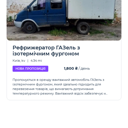
Рефрижератор ГАЗель з
ізотермічним фургоном
Київ, kv
|
4.34 mi
1,800 ₴
/ день
НОВА ПРОПОЗИЦІЯ
Пропонується в оренду вантажний автомобіль ГАЗель з
ізотермічним фургоном, який ідеально підходить для
перевезення товарів, що вимагають дотримання
температурного режиму. Вантажний відсік забезпечує н...