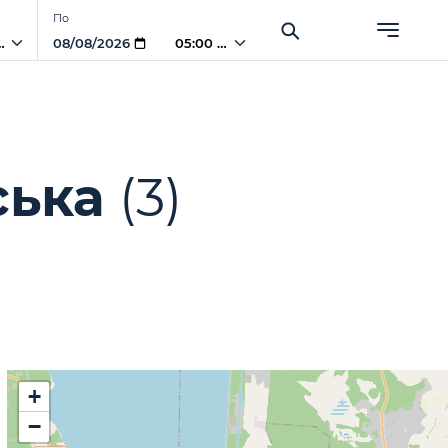
По
 AM
05:00 AM
ська
(3)
+
−