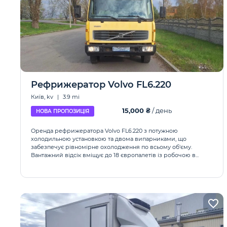
Рефрижератор Volvo FL6.220
Київ, kv
|
3.9 mi
15,000 ₴
/ день
НОВА ПРОПОЗИЦІЯ
Оренда рефрижератора Volvo FL6.220 з потужною
холодильною установкою та двома випарниками, що
забезпечує рівномірне охолодження по всьому об'єму.
Вантажний відсік вміщує до 18 європалетів із робочою в...