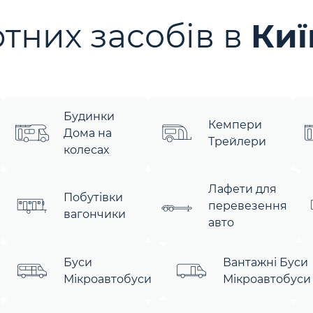
тних засобів в
Киї
Будинки
Кемпери
Дома на
Трейлери
колесах
Лафети для
Побутівки
перевезення
вагончики
авто
Буси
Вантажні Буси
Мікроавтобуси
Мікроавтобуси