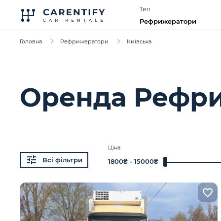
Тип
Рефрижератори
Головна
Рефрижератори
Київська
Оренда Рефри
Ціна
Всі фільтри
1800
₴ -
15000
₴