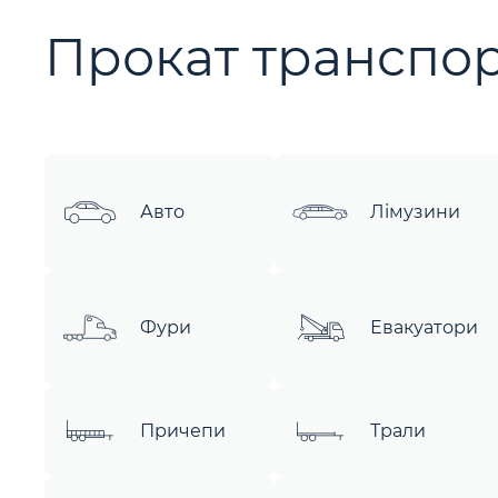
Прокат транспор
Авто
Лімузини
Фури
Евакуатори
Причепи
Трали