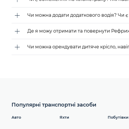
Чи можна додати додаткового водія? Чи є 
Де я можу отримати та повернути Рефр
Чи можна орендувати дитяче крісло, наві
Популярні транспортні засоби
Авто
Яхти
Побутівки