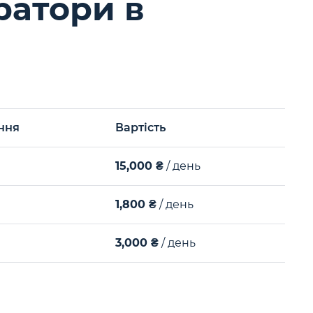
ратори в
ння
Вартість
15,000 ₴
/ день
1,800 ₴
/ день
3,000 ₴
/ день