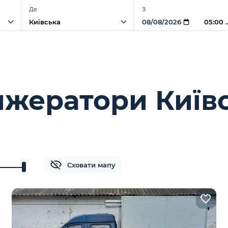
Де
З
05:00
жератори Київ
Сховати мапу