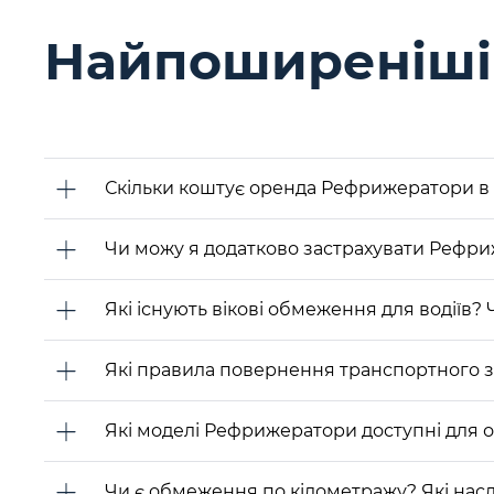
Найпоширеніші 
Скільки коштує оренда Рефрижератори в 
Чи можу я додатково застрахувати Рефри
Які існують вікові обмеження для водіїв? 
Які правила повернення транспортного 
Які моделі Рефрижератори доступні для 
Чи є обмеження по кілометражу? Які насл