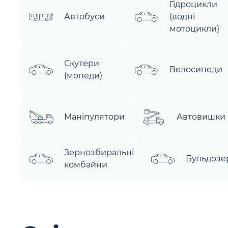
Гідроцикли
Автобуси
(водні
мотоцикли)
Скутери
Велосипеди
(мопеди)
Маніпулятори
Автовишки
Зернозбиральні
Бульдозе
комбайни