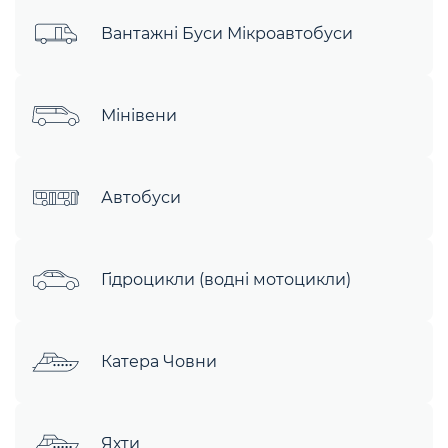
Вантажні Буси Мікроавтобуси
Мінівени
Автобуси
Гідроцикли (водні мотоцикли)
Катера Човни
Яхти