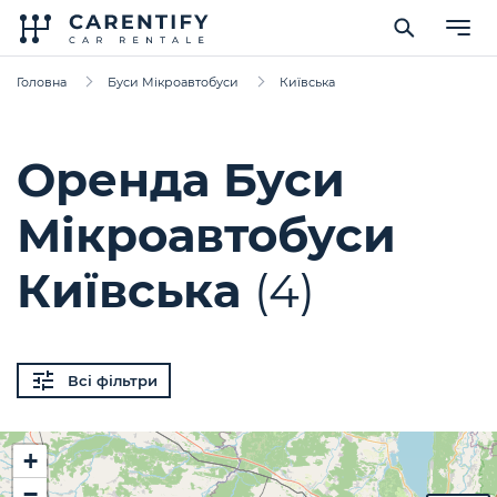
Головна
Буси Мікроавтобуси
Київська
Оренда Буси
Мікроавтобуси
Київська
(4)
Всі фільтри
+
−