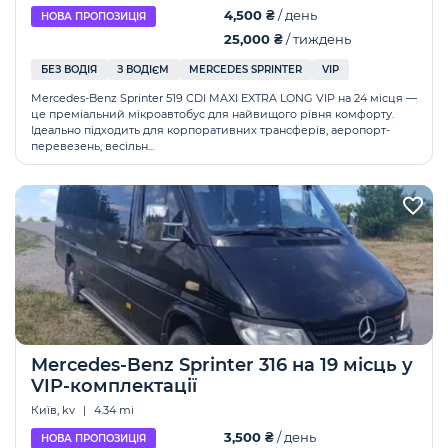
4,500 ₴
/ день
НОВА ПРОПОЗИЦІЯ
25,000 ₴
/ тиждень
БЕЗ ВОДІЯ
З ВОДІЄМ
MERCEDES SPRINTER
VIP
Mercedes-Benz Sprinter 519 CDI MAXI EXTRA LONG VIP на 24 місця —
це преміальний мікроавтобус для найвищого рівня комфорту.
Ідеально підходить для корпоративних трансферів, аеропорт-
перевезень, весільн...
Mercedes-Benz Sprinter 316 на 19 місць у
VIP-комплектації
Київ, kv
|
4.34 mi
3,500 ₴
/ день
НОВА ПРОПОЗИЦІЯ