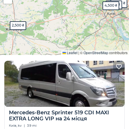
2,800 ₴
3,500 ₴
4,500 ₴
2,500 ₴
Розгорнути
Leaflet
|
©
OpenStreetMap
contributors
Mercedes-Benz Sprinter 519 CDI MAXI
EXTRA LONG VIP на 24 місця
Київ, kv
|
3.9 mi