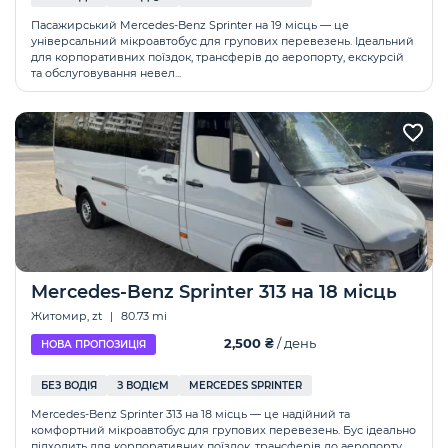
Пасажирський Mercedes-Benz Sprinter на 19 місць — це
універсальний мікроавтобус для групових перевезень. Ідеальний
для корпоративних поїздок, трансферів до аеропорту, екскурсій
та обслуговування невел...
Mercedes-Benz Sprinter 313 на 18 місць
Житомир, zt
|
80.73 mi
2,500 ₴
/ день
НОВА ПРОПОЗИЦІЯ
БЕЗ ВОДІЯ
З ВОДІЄМ
MERCEDES SPRINTER
Mercedes-Benz Sprinter 313 на 18 місць — це надійний та
комфортний мікроавтобус для групових перевезень. Бус ідеально
підходить для корпоративних поїздок, трансферів до аеропорту,