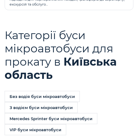
екскурсій та обслуго...
Категорії буси
мікроавтобуси для
прокату в
Київська
область
Без водія буси мікроавтобуси
З водієм буси мікроавтобуси
Mercedes Sprinter буси мікроавтобуси
VIP буси мікроавтобуси