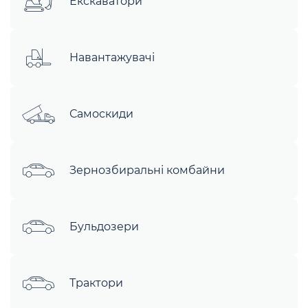
Екскаватори
Навантажувачі
Самоскиди
Зернозбиральні комбайни
Бульдозери
Трактори