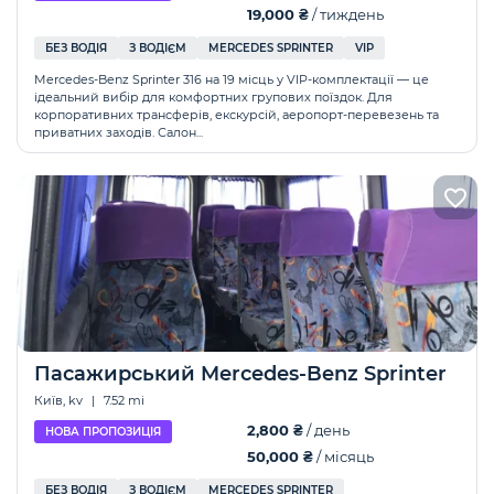
19,000 ₴
/ тиждень
БЕЗ ВОДІЯ
З ВОДІЄМ
MERCEDES SPRINTER
VIP
Mercedes-Benz Sprinter 316 на 19 місць у VIP-комплектації — це
ідеальний вибір для комфортних групових поїздок. Для
корпоративних трансферів, екскурсій, аеропорт-перевезень та
приватних заходів. Салон...
Пасажирський Mercedes-Benz Sprinter
Київ, kv
|
7.52 mi
2,800 ₴
/ день
НОВА ПРОПОЗИЦІЯ
50,000 ₴
/ місяць
БЕЗ ВОДІЯ
З ВОДІЄМ
MERCEDES SPRINTER