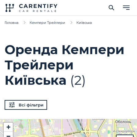
Головна
Кемпери Трейлери
Київська
Оренда Кемпери
Трейлери
Київська
(2)
Всі фільтри
+
−