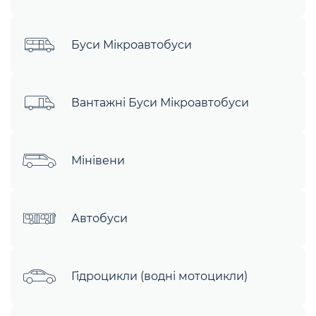
Буси Мікроавтобуси
Вантажні Буси Мікроавтобуси
Мінівени
Автобуси
Гідроцикли (водні мотоцикли)