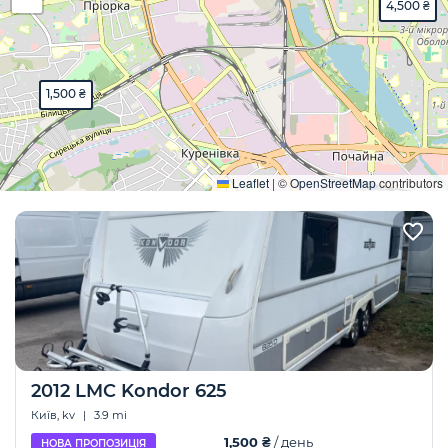
4,500 ₴
1,500 ₴
Розгорнути
Leaflet
|
©
OpenStreetMap
contributors
2012 LMC Kondor 625
Київ, kv
|
3.9 mi
1,500 ₴
/ день
НОВА ПРОПОЗИЦІЯ