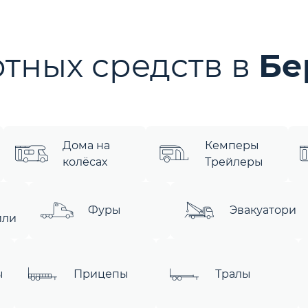
тных средств в
Бе
Дома на
Кемперы
колёсах
Трейлеры
Фуры
Эвакуатори
или
ы
Прицепы
Тралы