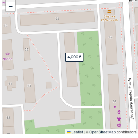
−
4,000 ₴
Leaflet
|
©
OpenStreetMap
contributors