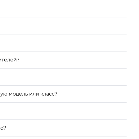
ителей?
ую модель или класс?
то?