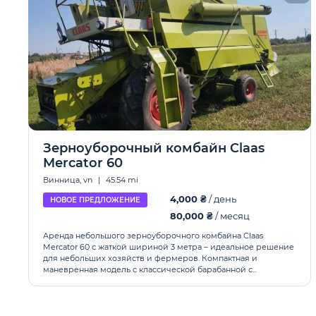
Зерноуборочный комбайн Claas
Mercator 60
Винница, vn
|
45.54 mi
4,000 ₴
/ день
НОВОЕ ПРЕДЛОЖЕНИЕ
80,000 ₴
/ месяц
Аренда небольшого зерноуборочного комбайна Claas
Mercator 60 с жаткой шириной 3 метра – идеальное решение
для небольших хозяйств и фермеров. Компактная и
маневренная модель с классической барабанной с...