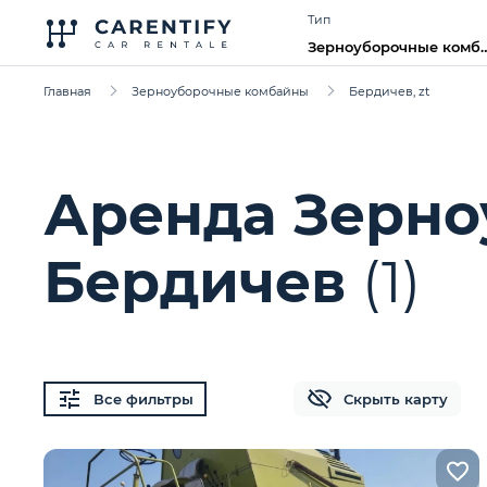
Тип
Зерноуборочные комб
Главная
Зерноуборочные комбайны
Бердичев, zt
Аренда Зерн
Бердичев
(1)
Все фильтры
Скрыть карту