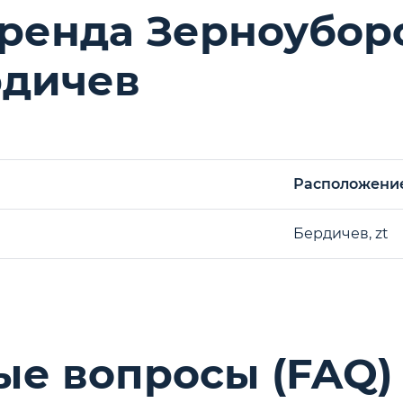
аренда Зерноубо
рдичев
Расположени
Бердичев, zt
ые вопросы (FAQ)