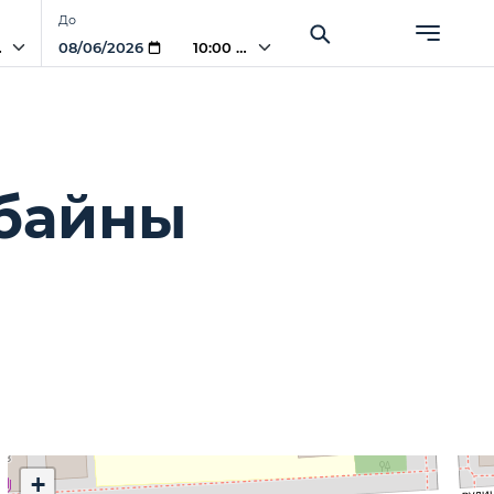
До
PM
10:00 PM
байны
+