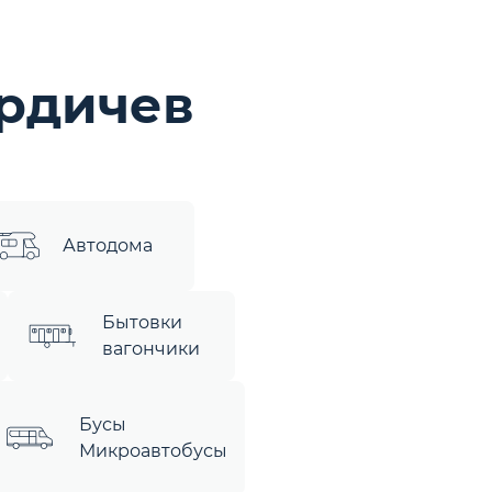
рдичев
Автодома
Бытовки
вагончики
Бусы
Микроавтобусы