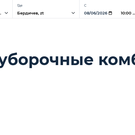
Где
С
айны
10:00 
оуборочные ком