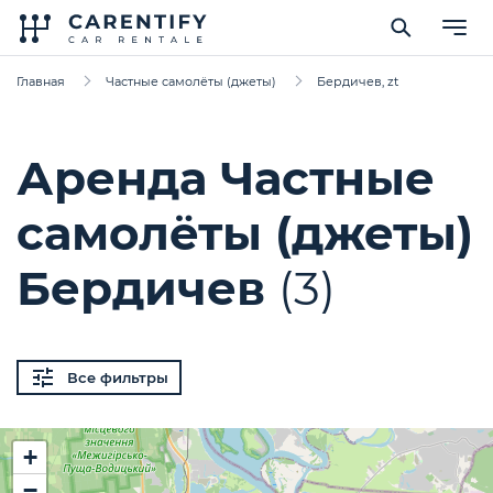
Главная
Частные самолёты (джеты)
Бердичев, zt
Аренда Частные
самолёты (джеты)
Бердичев
(3)
Все фильтры
+
−