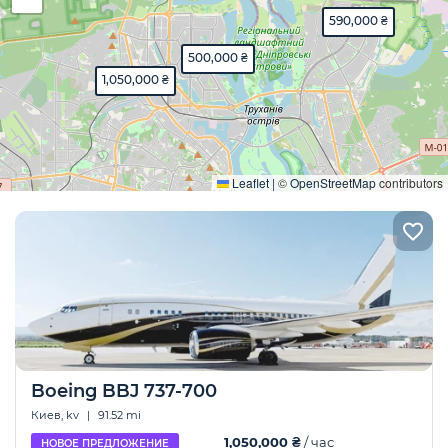
590,000 ₴
500,000 ₴
1,050,000 ₴
Развернуть
Leaflet
|
©
OpenStreetMap
contributors
Boeing BBJ 737-700
Киев, kv
|
91.52 mi
1,050,000 ₴
/ час
НОВОЕ ПРЕДЛОЖЕНИЕ