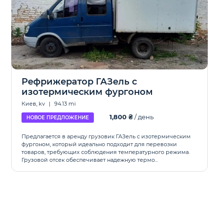
Рефрижератор ГАЗель с
изотермическим фургоном
Киев, kv
|
94.13 mi
1,800 ₴
/ день
НОВОЕ ПРЕДЛОЖЕНИЕ
Предлагается в аренду грузовик ГАЗель с изотермическим
фургоном, который идеально подходит для перевозки
товаров, требующих соблюдения температурного режима.
Грузовой отсек обеспечивает надежную термо...