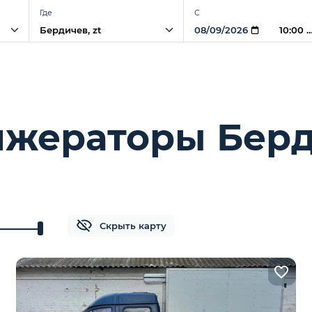
Где
С
10:00 
ижераторы Бер
Скрыть карту