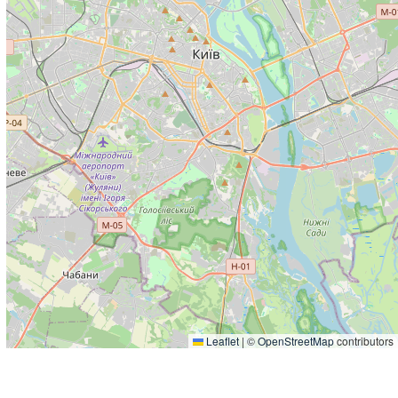
Leaflet
|
©
OpenStreetMap
contributors