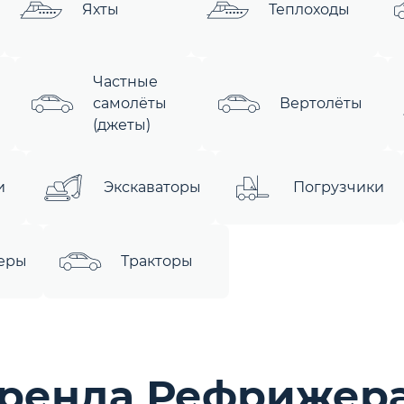
Яхты
Теплоходы
Частные
ы
самолёты
Вертолёты
(джеты)
и
Экскаваторы
Погрузчики
еры
Тракторы
аренда Рефрижер