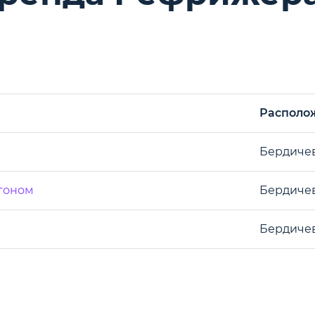
Располо
Бердичев
гоном
Бердичев
Бердичев