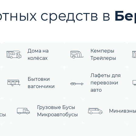
тных средств в
Бе
Дома на
Кемперы
колёсах
Трейлеры
Лафеты для
Бытовки
перевозки
вагончики
авто
Грузовые Бусы
Минивэн
сы
Микроавтобусы