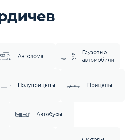
рдичев
Грузовые
Автодома
автомобили
Полуприцепы
Прицепы
ы
Автобусы
Скутеры