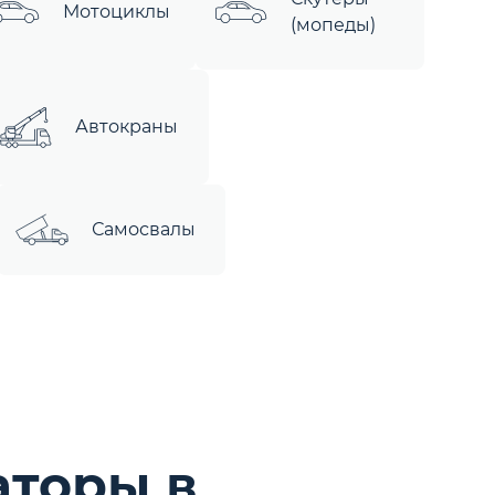
Мотоциклы
(мопеды)
Автокраны
Самосвалы
аторы в