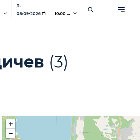
До
AM
10:00 AM
дичев
(3)
+
−