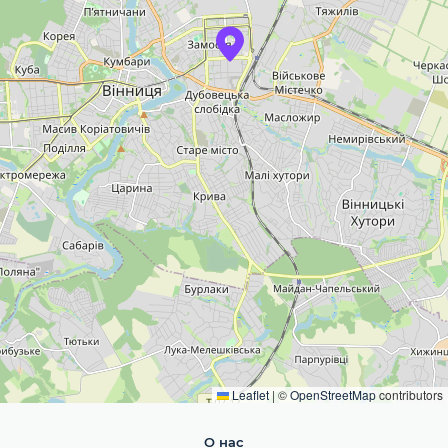
Leaflet
|
©
OpenStreetMap
contributors
О нас