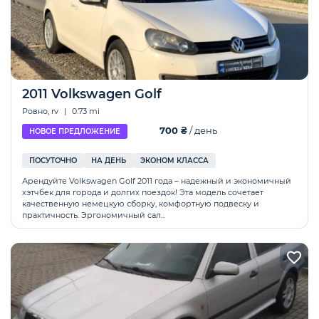
2011 Volkswagen Golf
Ровно, rv
|
0.73 mi
700 ₴
/ день
НОВОЕ ПРЕДЛОЖЕНИЕ
ПОСУТОЧНО
НА ДЕНЬ
ЭКОНОМ КЛАССА
Арендуйте Volkswagen Golf 2011 года – надежный и экономичный
хэтчбек для города и долгих поездок! Эта модель сочетает
качественную немецкую сборку, комфортную подвеску и
практичность. Эргономичный сал...