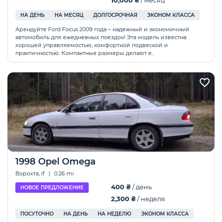
10,000 ₴
/ месяц
НА ДЕНЬ
НА МЕСЯЦ
ДОЛГОСРОЧНАЯ
ЭКОНОМ КЛАССА
Арендуйте Ford Focus 2009 года – надежный и экономичный
автомобиль для ежедневных поездок! Эта модель известна
хорошей управляемостью, комфортной подвеской и
практичностью. Компактные размеры делают е...
1998 Opel Omega
Ворохта, if
|
0.26 mi
400 ₴
/ день
НОВОЕ ПРЕДЛОЖЕНИЕ
2,300 ₴
/ неделя
ПОСУТОЧНО
НА ДЕНЬ
НА НЕДЕЛЮ
ЭКОНОМ КЛАССА