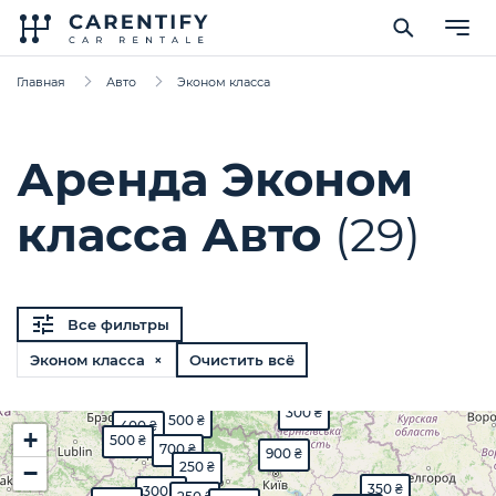
Главная
Авто
Эконом класса
Аренда Эконом
класса Авто
(29)
Все фильтры
Эконом класса ×
Очистить всё
300 ₴
500 ₴
400 ₴
+
500 ₴
700 ₴
900 ₴
250 ₴
−
350 ₴
300 ₴