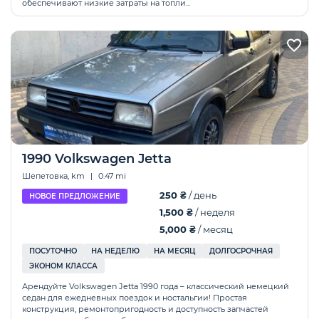
обеспечивают низкие затраты на топли...
1990 Volkswagen Jetta
Шепетовка, km
|
0.47 mi
250 ₴
/ день
НОВОЕ ПРЕДЛОЖЕНИЕ
1,500 ₴
/ неделя
5,000 ₴
/ месяц
ПОСУТОЧНО
НА НЕДЕЛЮ
НА МЕСЯЦ
ДОЛГОСРОЧНАЯ
ЭКОНОМ КЛАССА
Арендуйте Volkswagen Jetta 1990 года – классический немецкий
седан для ежедневных поездок и ностальгии! Простая
конструкция, ремонтопригодность и доступность запчастей