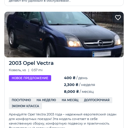
делают его удобным в обслуживани...
2003 Opel Vectra
Ковель, vo
|
0.57 mi
400 ₴
/ день
НОВОЕ ПРЕДЛОЖЕНИЕ
2,300 ₴
/ неделя
8,000 ₴
/ месяц
ПОСУТОЧНО
НА НЕДЕЛЮ
НА МЕСЯЦ
ДОЛГОСРОЧНАЯ
ЭКОНОМ КЛАССА
Арендуйте Opel Vectra 2003 года – надежный европейский седан
для комфортных поездок! Эта модель сочетает в себе
качественную сборку, комфортную подвеску и практичность.