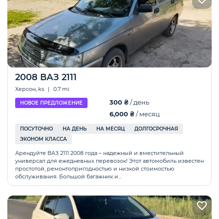
2008 ВАЗ 2111
Херсон, ks
|
0.7 mi
300 ₴
/ день
НОВОЕ ПРЕДЛОЖЕНИЕ
6,000 ₴
/ месяц
ПОСУТОЧНО
НА ДЕНЬ
НА МЕСЯЦ
ДОЛГОСРОЧНАЯ
ЭКОНОМ КЛАССА
Арендуйте ВАЗ 2111 2008 года – надежный и вместительный
универсал для ежедневных перевозок! Этот автомобиль известен
простотой, ремонтопригодностью и низкой стоимостью
обслуживания. Большой багажник и...