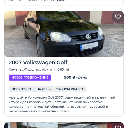
Вместительный салон и багажник...
2007 Volkswagen Golf
Каменец-Подольский, km
|
0.63 mi
500 ₴
/ день
НОВОЕ ПРЕДЛОЖЕНИЕ
ПОСУТОЧНО
НА ДЕНЬ
ЭКОНОМ КЛАССА
Арендуйте Volkswagen Golf 2007 года – надежный и практичный
хэтчбек для города и путешествий! Эта модель известна
качественной немецкой сборкой, комфортной подвеской и
экономичностью. Компактные разме...