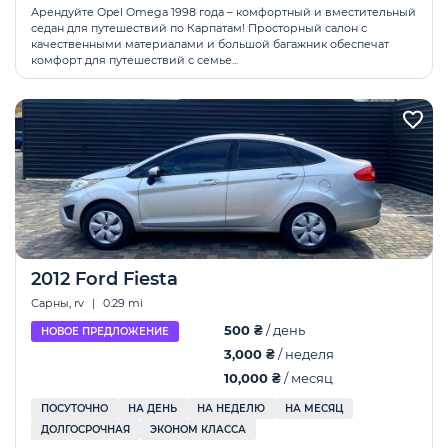
Арендуйте Opel Omega 1998 года – комфортный и вместительный
седан для путешествий по Карпатам! Просторный салон с
качественными материалами и большой багажник обеспечат
комфорт для путешествий с семье...
2012 Ford Fiesta
Сарны, rv
|
0.29 mi
500 ₴
/ день
НОВОЕ ПРЕДЛОЖЕНИЕ
3,000 ₴
/ неделя
10,000 ₴
/ месяц
ПОСУТОЧНО
НА ДЕНЬ
НА НЕДЕЛЮ
НА МЕСЯЦ
ДОЛГОСРОЧНАЯ
ЭКОНОМ КЛАССА