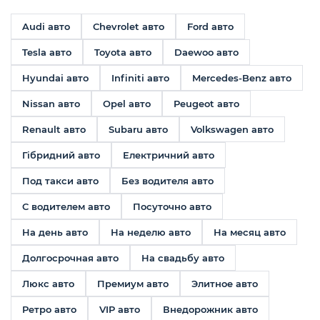
Audi авто
Chevrolet авто
Ford авто
Tesla авто
Toyota авто
Daewoo авто
Hyundai авто
Infiniti авто
Mercedes-Benz авто
Nissan авто
Opel авто
Peugeot авто
Renault авто
Subaru авто
Volkswagen авто
Гібридний авто
Електричний авто
Под такси авто
Без водителя авто
С водителем авто
Посуточно авто
На день авто
На неделю авто
На месяц авто
Долгосрочная авто
На свадьбу авто
Люкс авто
Премиум авто
Элитное авто
Ретро авто
VIP авто
Внедорожник авто