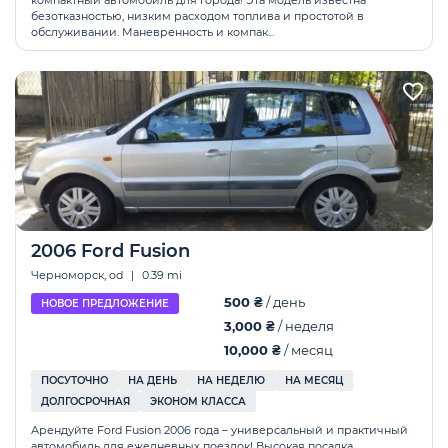
компактный автомобиль для города! Эта модель известна
безотказностью, низким расходом топлива и простотой в
обслуживании. Маневренность и компак...
2006 Ford Fusion
Черноморск, od
|
0.39 mi
500 ₴
/ день
НОВОЕ ПРЕДЛОЖЕНИЕ
3,000 ₴
/ неделя
10,000 ₴
/ месяц
ПОСУТОЧНО
НА ДЕНЬ
НА НЕДЕЛЮ
НА МЕСЯЦ
ДОЛГОСРОЧНАЯ
ЭКОНОМ КЛАССА
Арендуйте Ford Fusion 2006 года – универсальный и практичный
автомобиль для ежедневных поездок! Высокая посадка,