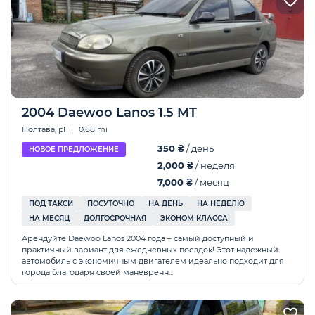
2004 Daewoo Lanos 1.5 MT
Полтава, pl
|
0.68 mi
350 ₴
/ день
НОВОЕ ПРЕДЛОЖЕНИЕ
2,000 ₴
/ неделя
7,000 ₴
/ месяц
ПОД ТАКСИ
ПОСУТОЧНО
НА ДЕНЬ
НА НЕДЕЛЮ
НА МЕСЯЦ
ДОЛГОСРОЧНАЯ
ЭКОНОМ КЛАССА
Арендуйте Daewoo Lanos 2004 года – самый доступный и
практичный вариант для ежедневных поездок! Этот надежный
автомобиль с экономичным двигателем идеально подходит для
города благодаря своей маневренн...