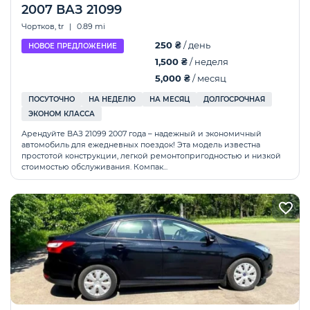
2007 ВАЗ 21099
Чортков, tr
|
0.89 mi
250 ₴
/ день
НОВОЕ ПРЕДЛОЖЕНИЕ
1,500 ₴
/ неделя
5,000 ₴
/ месяц
ПОСУТОЧНО
НА НЕДЕЛЮ
НА МЕСЯЦ
ДОЛГОСРОЧНАЯ
ЭКОНОМ КЛАССА
Арендуйте ВАЗ 21099 2007 года – надежный и экономичный
автомобиль для ежедневных поездок! Эта модель известна
простотой конструкции, легкой ремонтопригодностью и низкой
стоимостью обслуживания. Компак...