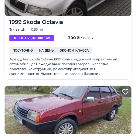
1999 Skoda Octavia
Тячев, zk
|
0.83 mi
300 ₴
/ день
НОВОЕ ПРЕДЛОЖЕНИЕ
ПОСУТОЧНО
НА ДЕНЬ
ЭКОНОМ КЛАССА
Арендуйте Skoda Octavia 1999 года – надежный и практичный
автомобиль для ежедневных поездок! Модель известна
простотой конструкции, ремонтопригодностью и
экономичностью. Вместительный салон и багажник...