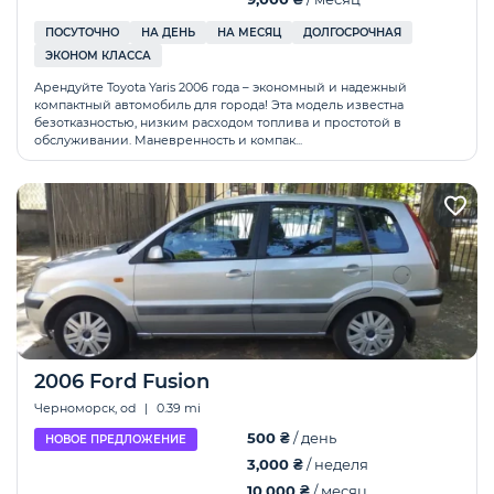
ПОСУТОЧНО
НА ДЕНЬ
НА МЕСЯЦ
ДОЛГОСРОЧНАЯ
ЭКОНОМ КЛАССА
Арендуйте Toyota Yaris 2006 года – экономный и надежный
компактный автомобиль для города! Эта модель известна
безотказностью, низким расходом топлива и простотой в
обслуживании. Маневренность и компак...
2006 Ford Fusion
Черноморск, od
|
0.39 mi
500 ₴
/ день
НОВОЕ ПРЕДЛОЖЕНИЕ
3,000 ₴
/ неделя
10,000 ₴
/ месяц