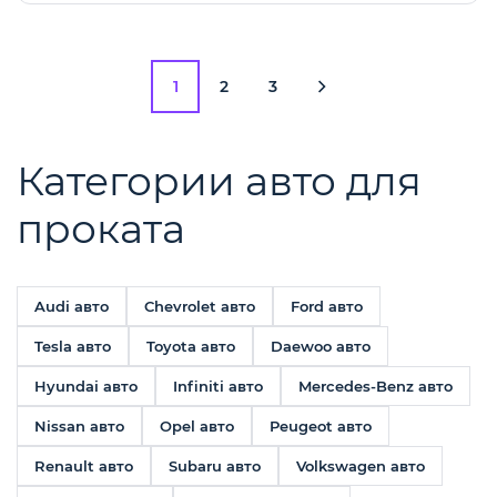
1
2
3
Категории авто для
проката
Audi авто
Chevrolet авто
Ford авто
Tesla авто
Toyota авто
Daewoo авто
Hyundai авто
Infiniti авто
Mercedes-Benz авто
Nissan авто
Opel авто
Peugeot авто
Renault авто
Subaru авто
Volkswagen авто