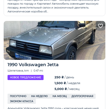
поездок по городу и Карпатам! Автомобиль совмещает высокую
посадку, вместительный салон и экономичный двигатель.
Автоматическая коробка об...
1990 Volkswagen Jetta
Шепетовка, km
|
0.47 mi
250 ₴
/ день
НОВОЕ ПРЕДЛОЖЕНИЕ
1,500 ₴
/ неделя
5,000 ₴
/ месяц
ПОСУТОЧНО
НА НЕДЕЛЮ
НА МЕСЯЦ
ДОЛГОСРОЧНАЯ
ЭКОНОМ КЛАССА
Арендуйте Volkswagen Jetta 1990 года – классический немецкий