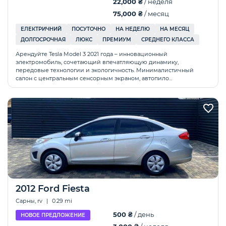
22,000 ₴
/ неделя
75,000 ₴
/ месяц
ЕЛЕКТРИЧНИЙ
ПОСУТОЧНО
НА НЕДЕЛЮ
НА МЕСЯЦ
ДОЛГОСРОЧНАЯ
ЛЮКС
ПРЕМИУМ
СРЕДНЕГО КЛАССА
Арендуйте Tesla Model 3 2021 года – инновационный
электромобиль, сочетающий впечатляющую динамику,
передовые технологии и экологичность. Минималистичный
салон с центральным сенсорным экраном, автопило...
2012 Ford Fiesta
Сарны, rv
|
0.29 mi
500 ₴
/ день
НОВОЕ ПРЕДЛОЖЕНИЕ