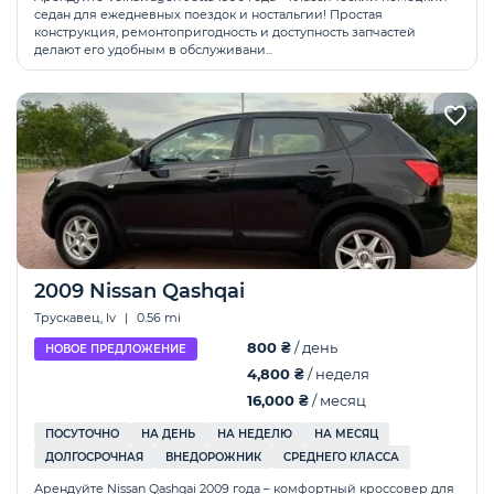
седан для ежедневных поездок и ностальгии! Простая
конструкция, ремонтопригодность и доступность запчастей
делают его удобным в обслуживани...
2009 Nissan Qashqai
Трускавец, lv
|
0.56 mi
800 ₴
/ день
НОВОЕ ПРЕДЛОЖЕНИЕ
4,800 ₴
/ неделя
16,000 ₴
/ месяц
ПОСУТОЧНО
НА ДЕНЬ
НА НЕДЕЛЮ
НА МЕСЯЦ
ДОЛГОСРОЧНАЯ
ВНЕДОРОЖНИК
СРЕДНЕГО КЛАССА
Арендуйте Nissan Qashqai 2009 года – комфортный кроссовер для