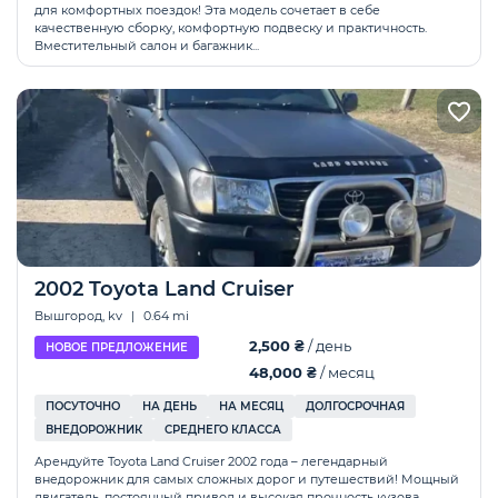
для комфортных поездок! Эта модель сочетает в себе
качественную сборку, комфортную подвеску и практичность.
Вместительный салон и багажник...
2002 Toyota Land Cruiser
Вышгород, kv
|
0.64 mi
2,500 ₴
/ день
НОВОЕ ПРЕДЛОЖЕНИЕ
48,000 ₴
/ месяц
ПОСУТОЧНО
НА ДЕНЬ
НА МЕСЯЦ
ДОЛГОСРОЧНАЯ
ВНЕДОРОЖНИК
СРЕДНЕГО КЛАССА
Арендуйте Toyota Land Cruiser 2002 года – легендарный
внедорожник для самых сложных дорог и путешествий! Мощный
двигатель, постоянный привод и высокая прочность кузова