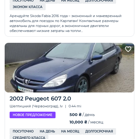
ПОСУТОЧНО
НА ДЕНЬ
НА МЕСЯЦ
ДОЛГОСРОЧНАЯ
ЭКОНОМ КЛАССА
Арендуйте Skoda Fabia 2016 года – экономный и маневренный
автомобиль для поездок по Карпатам! Компактные размеры
идеальны для горных дорог, а экономичные двигатели
обеспечивают низкие затраты на топли...
2002 Peugeot 607 2.0
Шептицкий (Червоноград), lv
|
0.44 mi
500 ₴
/ день
НОВОЕ ПРЕДЛОЖЕНИЕ
10,000 ₴
/ месяц
ПОСУТОЧНО
НА ДЕНЬ
НА МЕСЯЦ
ДОЛГОСРОЧНАЯ
СРЕДНЕГО КЛАССА