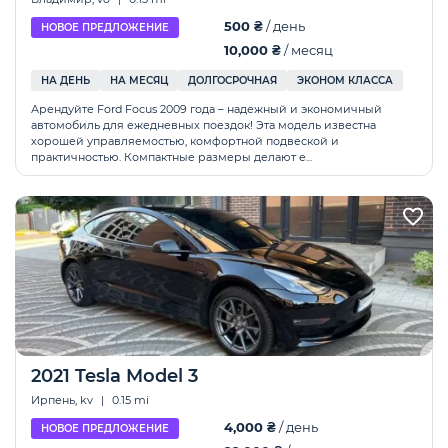
500 ₴
/ день
НОВОЕ ПРЕДЛОЖЕНИЕ
10,000 ₴
/ месяц
НА ДЕНЬ
НА МЕСЯЦ
ДОЛГОСРОЧНАЯ
ЭКОНОМ КЛАССА
Арендуйте Ford Focus 2009 года – надежный и экономичный
автомобиль для ежедневных поездок! Эта модель известна
хорошей управляемостью, комфортной подвеской и
практичностью. Компактные размеры делают е...
2021 Tesla Model 3
Ирпень, kv
|
0.15 mi
4,000 ₴
/ день
НОВОЕ ПРЕДЛОЖЕНИЕ