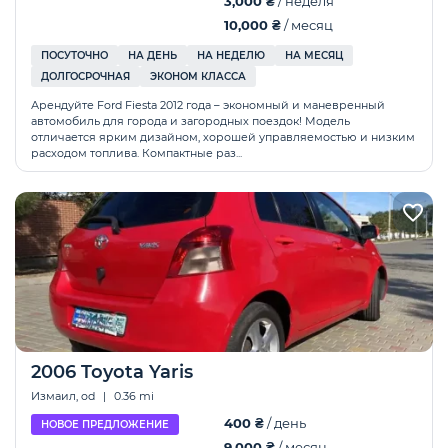
3,000 ₴
/ неделя
10,000 ₴
/ месяц
ПОСУТОЧНО
НА ДЕНЬ
НА НЕДЕЛЮ
НА МЕСЯЦ
ДОЛГОСРОЧНАЯ
ЭКОНОМ КЛАССА
Арендуйте Ford Fiesta 2012 года – экономный и маневренный
автомобиль для города и загородных поездок! Модель
отличается ярким дизайном, хорошей управляемостью и низким
расходом топлива. Компактные раз...
2006 Toyota Yaris
Измаил, od
|
0.36 mi
400 ₴
/ день
НОВОЕ ПРЕДЛОЖЕНИЕ
9,000 ₴
/ месяц