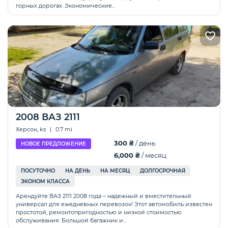
горных дорогах. Экономические...
2008 ВАЗ 2111
Херсон, ks
|
0.7 mi
300 ₴
/ день
НОВОЕ ПРЕДЛОЖЕНИЕ
6,000 ₴
/ месяц
ПОСУТОЧНО
НА ДЕНЬ
НА МЕСЯЦ
ДОЛГОСРОЧНАЯ
ЭКОНОМ КЛАССА
Арендуйте ВАЗ 2111 2008 года – надежный и вместительный
универсал для ежедневных перевозок! Этот автомобиль известен
простотой, ремонтопригодностью и низкой стоимостью
обслуживания. Большой багажник и...