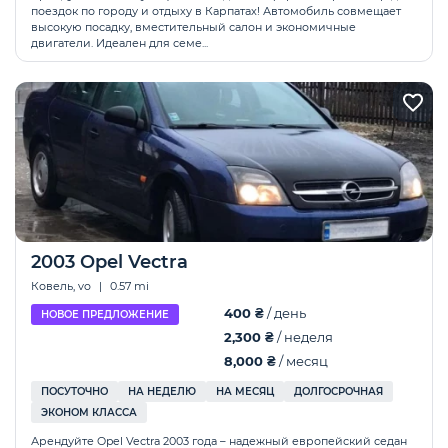
поездок по городу и отдыху в Карпатах! Автомобиль совмещает
высокую посадку, вместительный салон и экономичные
двигатели. Идеален для семе...
2003 Opel Vectra
Ковель, vo
|
0.57 mi
400 ₴
/ день
НОВОЕ ПРЕДЛОЖЕНИЕ
2,300 ₴
/ неделя
8,000 ₴
/ месяц
ПОСУТОЧНО
НА НЕДЕЛЮ
НА МЕСЯЦ
ДОЛГОСРОЧНАЯ
ЭКОНОМ КЛАССА
Арендуйте Opel Vectra 2003 года – надежный европейский седан