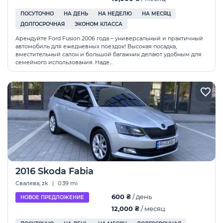
ПОСУТОЧНО
НА ДЕНЬ
НА НЕДЕЛЮ
НА МЕСЯЦ
ДОЛГОСРОЧНАЯ
ЭКОНОМ КЛАССА
Арендуйте Ford Fusion 2006 года – универсальный и практичный
автомобиль для ежедневных поездок! Высокая посадка,
вместительный салон и большой багажник делают удобным для
семейного использования. Наде...
2016 Skoda Fabia
Свалява, zk
|
0.39 mi
600 ₴
/ день
НОВОЕ ПРЕДЛОЖЕНИЕ
12,000 ₴
/ месяц