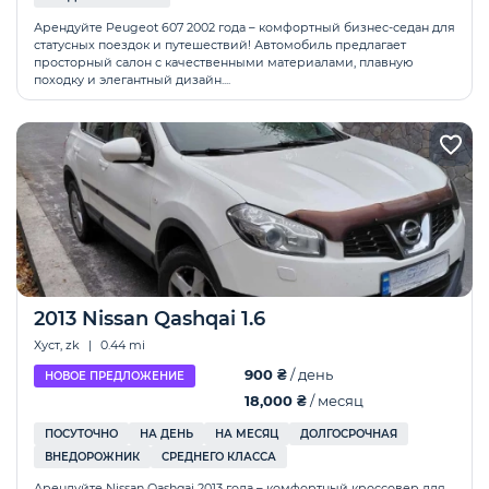
Арендуйте Peugeot 607 2002 года – комфортный бизнес-седан для
статусных поездок и путешествий! Автомобиль предлагает
просторный салон с качественными материалами, плавную
походку и элегантный дизайн....
2013 Nissan Qashqai 1.6
Хуст, zk
|
0.44 mi
900 ₴
/ день
НОВОЕ ПРЕДЛОЖЕНИЕ
18,000 ₴
/ месяц
ПОСУТОЧНО
НА ДЕНЬ
НА МЕСЯЦ
ДОЛГОСРОЧНАЯ
ВНЕДОРОЖНИК
СРЕДНЕГО КЛАССА
Арендуйте Nissan Qashqai 2013 года – комфортный кроссовер для