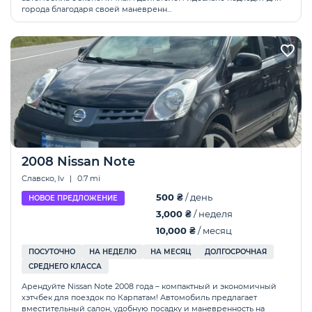
города благодаря своей маневренн...
2008 Nissan Note
Славско, lv
|
0.7 mi
500 ₴
/ день
НОВОЕ ПРЕДЛОЖЕНИЕ
3,000 ₴
/ неделя
10,000 ₴
/ месяц
ПОСУТОЧНО
НА НЕДЕЛЮ
НА МЕСЯЦ
ДОЛГОСРОЧНАЯ
СРЕДНЕГО КЛАССА
Арендуйте Nissan Note 2008 года – компактный и экономичный
хэтчбек для поездок по Карпатам! Автомобиль предлагает
вместительный салон, удобную посадку и маневренность на