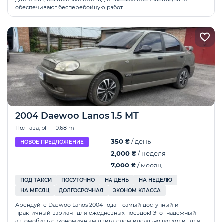
обеспечивают бесперебойную работ...
2004 Daewoo Lanos 1.5 MT
Полтава, pl
|
0.68 mi
350 ₴
/ день
НОВОЕ ПРЕДЛОЖЕНИЕ
2,000 ₴
/ неделя
7,000 ₴
/ месяц
ПОД ТАКСИ
ПОСУТОЧНО
НА ДЕНЬ
НА НЕДЕЛЮ
НА МЕСЯЦ
ДОЛГОСРОЧНАЯ
ЭКОНОМ КЛАССА
Арендуйте Daewoo Lanos 2004 года – самый доступный и
практичный вариант для ежедневных поездок! Этот надежный
автомобиль с экономичным двигателем идеально подходит для