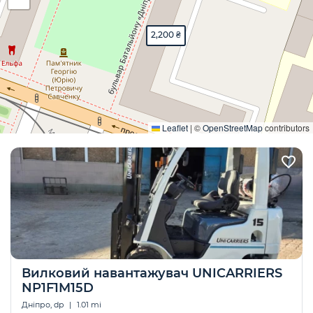
2,200 ₴
Розгорнути
Leaflet
|
©
OpenStreetMap
contributors
Вилковий навантажувач UNICARRIERS
NP1F1M15D
Дніпро, dp
|
1.01 mi