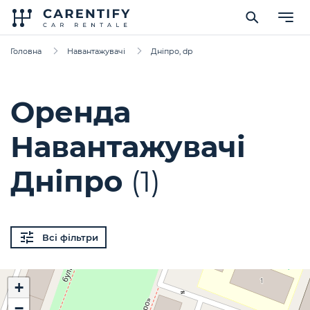
Головна
Навантажувачі
Дніпро, dp
Оренда
Навантажувачі
Дніпро
(1)
Всі фільтри
+
−