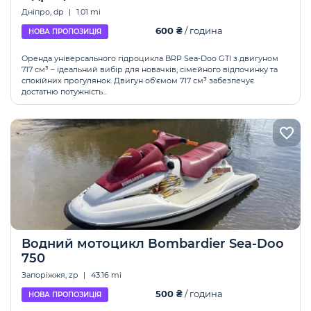
Дніпро, dp
|
1.01 mi
600 ₴
/ година
НОВА ПРОПОЗИЦІЯ
Оренда універсального гідроцикла BRP Sea-Doo GTI з двигуном
717 см³ – ідеальний вибір для новачків, сімейного відпочинку та
спокійних прогулянок. Двигун об'ємом 717 см³ забезпечує
достатню потужність...
Водний мотоцикл Bombardier Sea-Doo
750
Запоріжжя, zp
|
43.16 mi
500 ₴
/ година
НОВА ПРОПОЗИЦІЯ