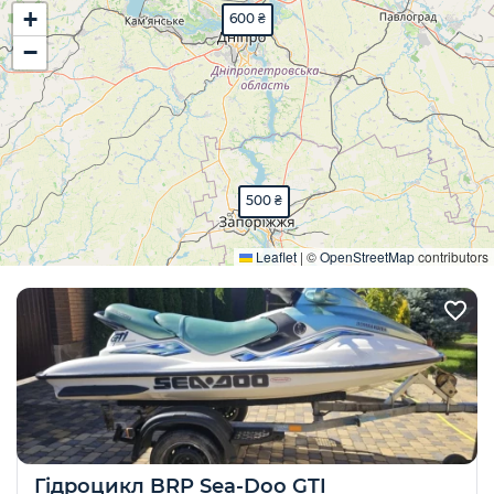
+
600 ₴
−
500 ₴
Розгорнути
Leaflet
|
©
OpenStreetMap
contributors
Гідроцикл BRP Sea-Doo GTI