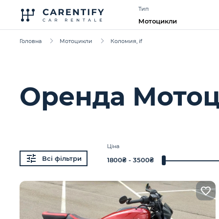
Тип
Мотоцикли
Головна
Мотоцикли
Коломия, if
Оренда Мото
Ціна
Всі фільтри
1800
₴ -
3500
₴