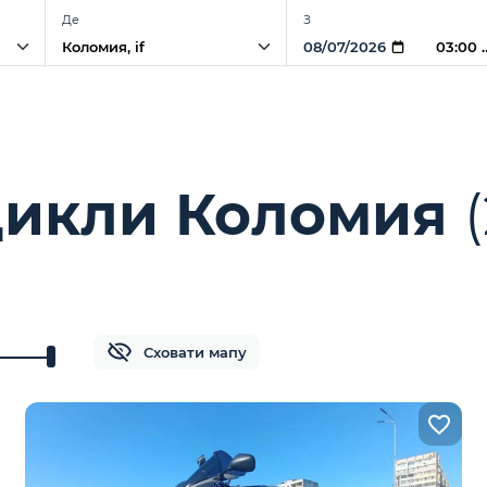
Де
З
03:00
цикли Коломия
Сховати мапу