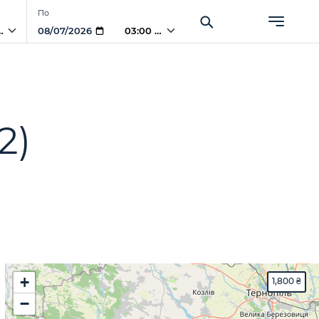
По
 AM
03:00 AM
(2)
+
1,800 ₴
−