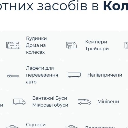
тних засобів в
Ко
Будинки
Кемпери
Дома на
Трейлери
колесах
Лафети для
перевезення
Напівпричепи
авто
Вантажні Буси
Мінівени
си
Мікроавтобуси
Скутери