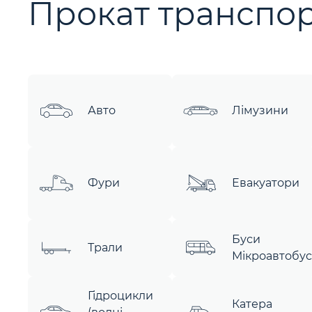
Прокат транспор
Авто
Лімузини
Фури
Евакуатори
Буси
Трали
Мікроавтобу
Гідроцикли
Катера