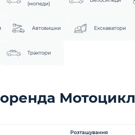
Велосипеди
(мопеди)
и
Автовишки
Екскаватори
Трактори
 оренда Мотоцикл
Розташування