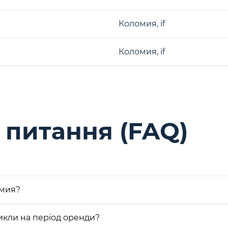
Коломия, if
Коломия, if
питання (FAQ)
омия?
икли на період оренди?