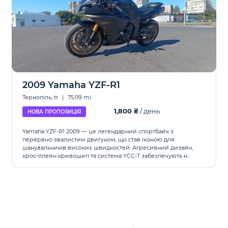
2009 Yamaha YZF-R1
Тернопіль, tr
|
75.09 mi
1,800 ₴
/ день
НОВА ПРОПОЗИЦІЯ
Yamaha YZF-R1 2009 — це легендарний спортбайк з
перервно-звалистим двигуном, що став іконою для
шанувальників високих швидкостей. Агресивний дизайн,
крос-плейн кривошип та система YCC-T забезпечують н...