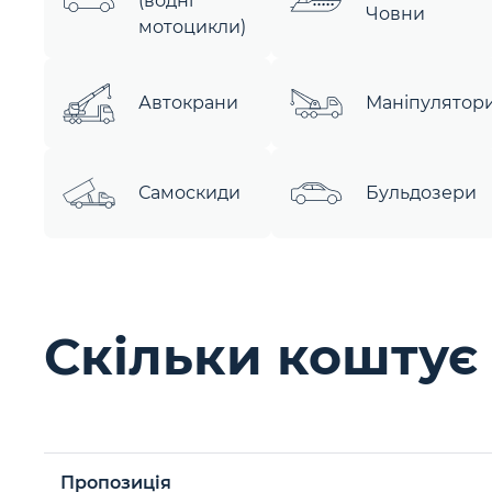
(водні
Човни
мотоцикли)
Автокрани
Маніпулятор
Самоскиди
Бульдозери
Скільки коштує
Пропозиція