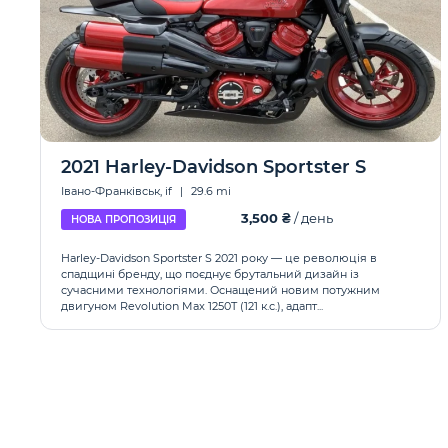
2021 Harley-Davidson Sportster S
Івано-Франківськ, if
|
29.6 mi
3,500 ₴
/ день
НОВА ПРОПОЗИЦІЯ
Harley-Davidson Sportster S 2021 року — це революція в
спадщині бренду, що поєднує брутальний дизайн із
сучасними технологіями. Оснащений новим потужним
двигуном Revolution Max 1250T (121 к.с.), адапт...