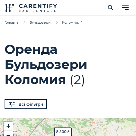
Головна
Бульдозери
Коломия, if
Оренда
Бульдозери
Коломия
(2)
Всі фільтри
+
8,500 ₴
−