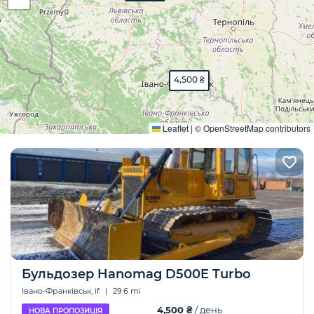
4,500 ₴
Розгорнути
Leaflet
|
©
OpenStreetMap
contributors
Бульдозер Hanomag D500E Turbo
Івано-Франківськ, if
|
29.6 mi
4,500 ₴
/ день
НОВА ПРОПОЗИЦІЯ