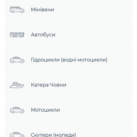
Мінівени
Автобуси
Гідроцикли (водні мотоцикли)
Катера Човни
Мотоцикли
Скутери (мопеди)