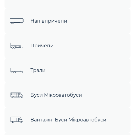
Напівпричепи
Причепи
Трали
Буси Мікроавтобуси
Вантажні Буси Мікроавтобуси