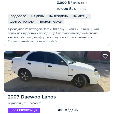
3,000 ₴
/ тиждень
10,000 ₴
/ місяць
ПОДОБОВО
НА ДЕНЬ
НА ТИЖДЕНЬ
НА МІСЯЦЬ
ДОВГОСТРОКОВА
ЕКОНОМ КЛАСУ
Орендуйте Volkswagen Bora 2000 року — надійний німецький
седан для щоденних поїздок! Цей автомобіль відомий своєю
якісною збіркою, комфортною підвіскою та практичністю.
Ергономічний салон та місткий б...
2007 Daewoo Lanos
Тернопіль, tr
|
72.46 mi
300 ₴
/ день
НОВА ПРОПОЗИЦІЯ