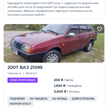
Орендуйте Volkswagen Golf 2007 року — надійний та практичний
хетчбек для міста та подорожей! Ця модель відома якісною
німецькою збіркою, комфортною підвіскою та економічністю.
Компактні розміри роблят...
2007 ВАЗ 21099
Чортків, tr
|
82.42 mi
250 ₴
/ день
НОВА ПРОПОЗИЦІЯ
1,500 ₴
/ тиждень
5,000 ₴
/ місяць
ПОДОБОВО
НА ТИЖДЕНЬ
НА МІСЯЦЬ
ДОВГОСТРОКОВА
ЕКОНОМ КЛАСУ