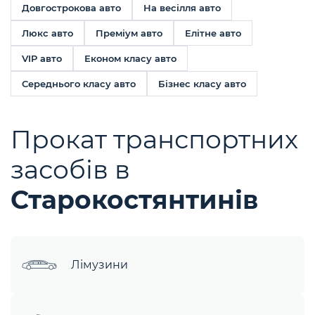
Довгострокова авто
На весілля авто
Люкс авто
Преміум авто
Елітне авто
VIP авто
Економ класу авто
Середнього класу авто
Бізнес класу авто
Прокат транспортних
засобів в
Старокостянтинів
Лімузини