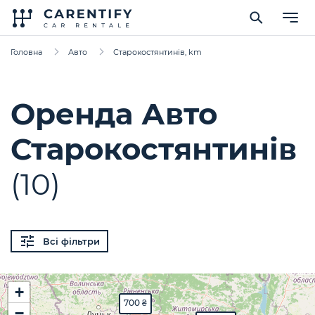
Головна
Авто
Старокостянтинів, km
Оренда Авто
Старокостянтинів
(10)
Всі фільтри
+
700 ₴
−