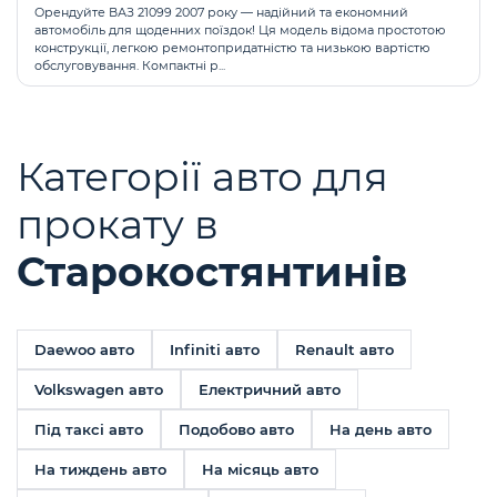
Орендуйте ВАЗ 21099 2007 року — надійний та економний
автомобіль для щоденних поїздок! Ця модель відома простотою
конструкції, легкою ремонтопридатністю та низькою вартістю
обслуговування. Компактні р...
Категорії авто для
прокату в
Старокостянтинів
Daewoo авто
Infiniti авто
Renault авто
Volkswagen авто
Електричний авто
Під таксі авто
Подобово авто
На день авто
На тиждень авто
На місяць авто