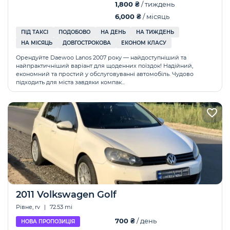
1,800 ₴
/ тиждень
6,000 ₴
/ місяць
ПІД ТАКСІ
ПОДОБОВО
НА ДЕНЬ
НА ТИЖДЕНЬ
НА МІСЯЦЬ
ДОВГОСТРОКОВА
ЕКОНОМ КЛАСУ
Орендуйте Daewoo Lanos 2007 року — найдоступніший та
найпрактичніший варіант для щоденних поїздок! Надійний,
економний та простий у обслуговуванні автомобіль. Чудово
підходить для міста завдяки компак...
2011 Volkswagen Golf
Рівне, rv
|
72.53 mi
700 ₴
/ день
НОВА ПРОПОЗИЦІЯ