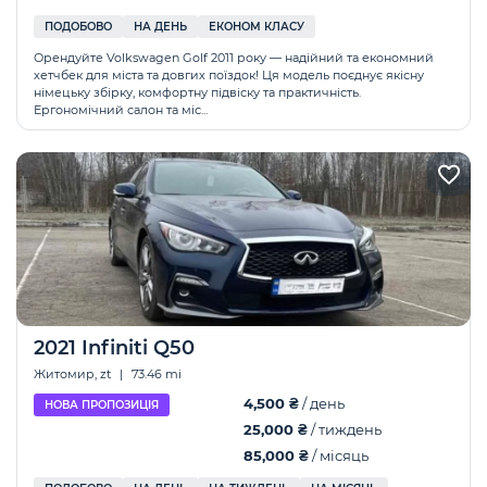
ПОДОБОВО
НА ДЕНЬ
ЕКОНОМ КЛАСУ
Орендуйте Volkswagen Golf 2011 року — надійний та економний
хетчбек для міста та довгих поїздок! Ця модель поєднує якісну
німецьку збірку, комфортну підвіску та практичність.
Ергономічний салон та міс...
2021 Infiniti Q50
Житомир, zt
|
73.46 mi
4,500 ₴
/ день
НОВА ПРОПОЗИЦІЯ
25,000 ₴
/ тиждень
85,000 ₴
/ місяць