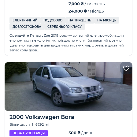
7,000 ₴
/ тиждень
24,000 ₴
/ місяць
ЕЛЕКТРИЧНИЙ
ПОДОБОВО
НА ТИЖДЕНЬ
НА МІСЯЦЬ
ДОВГОСТРОКОВА
СЕРЕДНЬОГО КЛАСУ
Орендуйте Renault Zoe 2019 року — сучасний електромобіль для
економних та екологічних поїздок по місту! Компактний розмір
ідеально підходить для щоденних міських маршрутів, а достатній
запас ходу дозв...
2000 Volkswagen Воra
Вінниця, vn
|
67.92 mi
500 ₴
/ день
НОВА ПРОПОЗИЦІЯ