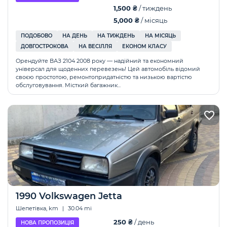
1,500 ₴
/ тиждень
5,000 ₴
/ місяць
ПОДОБОВО
НА ДЕНЬ
НА ТИЖДЕНЬ
НА МІСЯЦЬ
ДОВГОСТРОКОВА
НА ВЕСІЛЛЯ
ЕКОНОМ КЛАСУ
Орендуйте ВАЗ 2104 2008 року — надійний та економний
універсал для щоденних перевезень! Цей автомобіль відомий
своєю простотою, ремонтопридатністю та низькою вартістю
обслуговування. Місткий багажник...
1990 Volkswagen Jetta
Шепетівка, km
|
30.04 mi
250 ₴
/ день
НОВА ПРОПОЗИЦІЯ