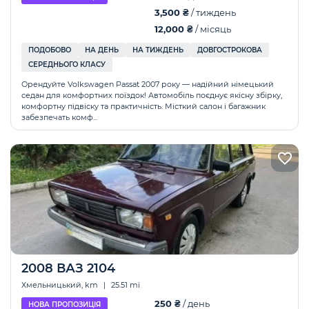
3,500 ₴
/ тиждень
12,000 ₴
/ місяць
ПОДОБОВО
НА ДЕНЬ
НА ТИЖДЕНЬ
ДОВГОСТРОКОВА
СЕРЕДНЬОГО КЛАСУ
Орендуйте Volkswagen Passat 2007 року — надійний німецький
седан для комфортних поїздок! Автомобіль поєднує якісну збірку,
комфортну підвіску та практичність. Місткий салон і багажник
забезпечать комф...
2008 ВАЗ 2104
Хмельницький, km
|
25.51 mi
250 ₴
/ день
НОВА ПРОПОЗИЦІЯ