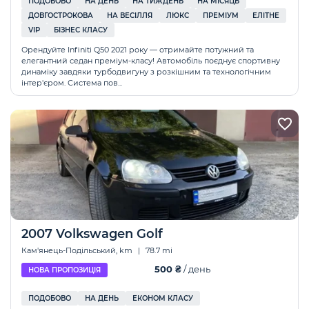
ПОДОБОВО
НА ДЕНЬ
НА ТИЖДЕНЬ
НА МІСЯЦЬ
ДОВГОСТРОКОВА
НА ВЕСІЛЛЯ
ЛЮКС
ПРЕМІУМ
ЕЛІТНЕ
VIP
БІЗНЕС КЛАСУ
Орендуйте Infiniti Q50 2021 року — отримайте потужний та
елегантний седан преміум-класу! Автомобіль поєднує спортивну
динаміку завдяки турбодвигуну з розкішним та технологічним
інтер'єром. Система пов...
2007 Volkswagen Golf
Кам'янець-Подільський, km
|
78.7 mi
500 ₴
/ день
НОВА ПРОПОЗИЦІЯ
ПОДОБОВО
НА ДЕНЬ
ЕКОНОМ КЛАСУ