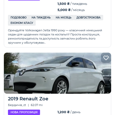
1,500 ₴
/ тиждень
5,000 ₴
/ місяць
ПОДОБОВО
НА ТИЖДЕНЬ
НА МІСЯЦЬ
ДОВГОСТРОКОВА
ЕКОНОМ КЛАСУ
Орендуйте Volkswagen Jetta 1990 року — класичний німецький
седан для щоденних поїздок та ностальгії! Проста конструкція,
ремонтопридатність та доступність запчастин роблять його
зручним у обслуговуван...
2019 Renault Zoe
Бердичів, zt
|
62.07 mi
1,200 ₴
/ день
НОВА ПРОПОЗИЦІЯ