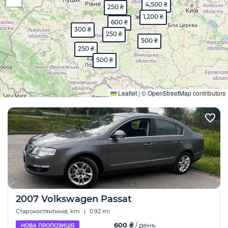
4,500 ₴
250 ₴
1,200 ₴
600 ₴
300 ₴
250 ₴
500 ₴
250 ₴
500 ₴
Розгорнути
Leaflet
|
©
OpenStreetMap
contributors
2007 Volkswagen Passat
Старокостянтинів, km
|
0.92 mi
600 ₴
/ день
НОВА ПРОПОЗИЦІЯ