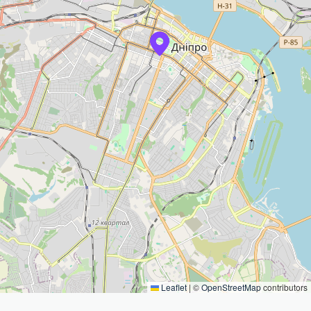
Leaflet
|
©
OpenStreetMap
contributors