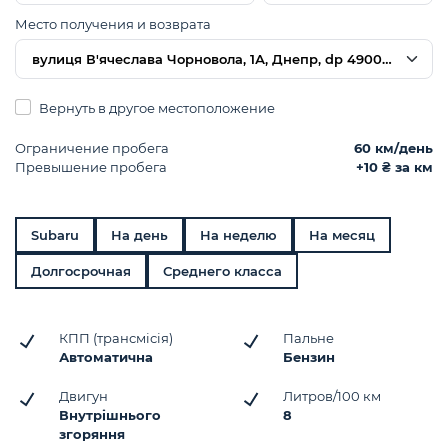
Место получения и возврата
вулиця В'ячеслава Чорновола, 1А, Днепр, dp 49000, Украи
Вернуть в другое местоположение
Ограничение пробега
60 км/день
Превышение пробега
+10 ₴ за км
Subaru
На день
На неделю
На месяц
Долгосрочная
Среднего класса
КПП (трансмісія)
Пальне
Автоматична
Бензин
Двигун
Литров/100 км
Внутрішнього
8
згоряння