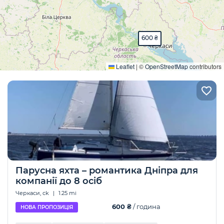
600 ₴
Розгорнути
Leaflet
|
©
OpenStreetMap
contributors
Парусна яхта – романтика Дніпра для
компанії до 8 осіб
Черкаси, ck
|
1.25 mi
600 ₴
/ година
НОВА ПРОПОЗИЦІЯ