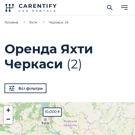
Головна
Яхти
Черкаси, ck
Оренда Яхти
Черкаси
(2)
Всі фільтри
+
10,000 ₴
−