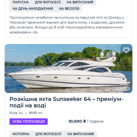
ПАРУСНА
ДЛЯ ФОТОСЕСІЇ
НА ВИПУСКНИЙ
НА ДЕНЬ НАРОДЖЕННЯ
НА ВЕСІЛЛЯ
Пропонується незабутня прогулянка на парусній яхті по Дніпру у
Черкасах! Ідеальний варіант для відпочинку з родиною, друзями
або колегами. Вміщує до 8 осіб. Насолоджуйтесь мальовничими
краєвидами, сві...
Розкішна яхта Sunseeker 64 – преміум-
події на воді
Київ, kv
|
98.81 mi
10,000 ₴
/ година
НОВА ПРОПОЗИЦІЯ
МОТОРНА
ДЛЯ ФОТОСЕСІЇ
НА ВИПУСКНИЙ