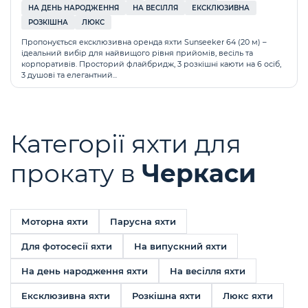
НА ДЕНЬ НАРОДЖЕННЯ
НА ВЕСІЛЛЯ
ЕКСКЛЮЗИВНА
РОЗКІШНА
ЛЮКС
Пропонується ексклюзивна оренда яхти Sunseeker 64 (20 м) –
ідеальний вибір для найвищого рівня прийомів, весіль та
корпоративів. Просторий флайбридж, 3 розкішні каюти на 6 осіб,
3 душові та елегантний...
Категорії яхти для
прокату в
Черкаси
Моторна яхти
Парусна яхти
Для фотосесії яхти
На випускний яхти
На день народження яхти
На весілля яхти
Ексклюзивна яхти
Розкішна яхти
Люкс яхти