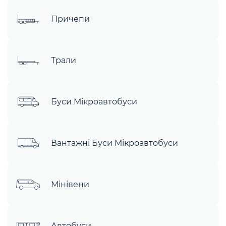
Причепи
Трали
Буси Мікроавтобуси
Вантажні Буси Мікроавтобуси
Мінівени
Автобуси