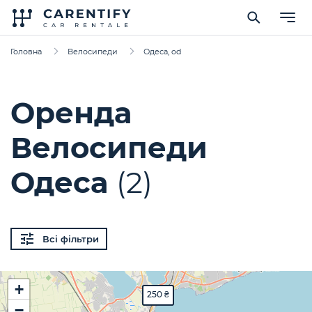
Головна
Велосипеди
Одеса, od
Оренда
Велосипеди
Одеса
(2)
Всі фільтри
+
250 ₴
−