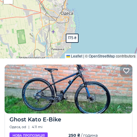
175 ₴
Розгорнути
Leaflet
|
©
OpenStreetMap
contributors
Ghost Kato E-Bike
Одеса, od
|
4.11 mi
250 ₴
/ година
НОВА ПРОПОЗИЦІЯ