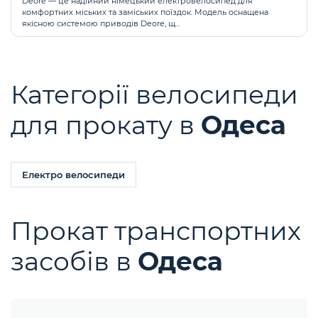
Deore — це надійний німецький електровелосипед для
комфортних міських та заміських поїздок. Модель оснащена
якісною системою приводів Deore, щ...
Категорії велосипеди
для прокату в
Одеса
Електро велосипеди
Прокат транспортних
засобів в
Одеса