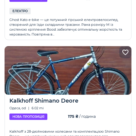
ЕЛЕКТРО
Ghost Kato e-bike — це потужний гірський електровелосипед,
створений для їзди складними трасами. Рама розміру М із
системою кріплення Boost забезпечує оптимальну жорсткість та
керованість. Повітряна в...
Kalkhoff Shimano Deore
Одеса, od
|
6.02 mi
175 ₴
/ година
НОВА ПРОПОЗИЦІЯ
Kalkhoff з 28-дюймовими колесами та комплектацією Shimano