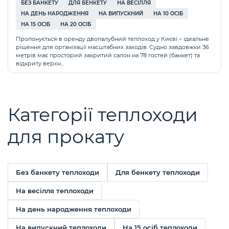
БЕЗ БАНКЕТУ
ДЛЯ БЕНКЕТУ
НА ВЕСІЛЛЯ
НА ДЕНЬ НАРОДЖЕННЯ
НА ВИПУСКНИЙ
НА 10 ОСІБ
НА 15 ОСІБ
НА 20 ОСІБ
Пропонується в оренду двопалубний теплоход у Києві – ідеальне
рішення для організації масштабних заходів. Судно завдовжки 36
метрів має просторий закритий салон на 78 гостей (банкет) та
відкриту верхн...
Категорії теплоходи
для прокату
Без банкету теплоходи
Для бенкету теплоходи
На весілля теплоходи
На день народження теплоходи
На випускний теплоходи
На 15 осіб теплоходи