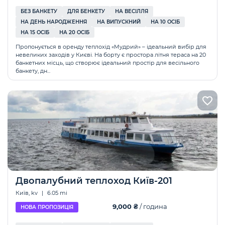
БЕЗ БАНКЕТУ
ДЛЯ БЕНКЕТУ
НА ВЕСІЛЛЯ
НА ДЕНЬ НАРОДЖЕННЯ
НА ВИПУСКНИЙ
НА 10 ОСІБ
НА 15 ОСІБ
НА 20 ОСІБ
Пропонується в оренду теплохід «Мудрий» – ідеальний вибір для
невеликих заходів у Києві. На борту є простора літня тераса на 20
банкетних місць, що створює ідеальний простір для весільного
банкету, дн...
Двопалубний теплоход Київ-201
Київ, kv
|
6.05 mi
9,000 ₴
/ година
НОВА ПРОПОЗИЦІЯ