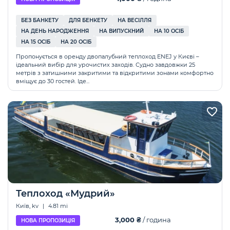
БЕЗ БАНКЕТУ
ДЛЯ БЕНКЕТУ
НА ВЕСІЛЛЯ
НА ДЕНЬ НАРОДЖЕННЯ
НА ВИПУСКНИЙ
НА 10 ОСІБ
НА 15 ОСІБ
НА 20 ОСІБ
Пропонується в оренду двопалубний теплоход ENEJ у Києві –
ідеальний вибір для урочистих заходів. Судно завдовжки 25
метрів з затишними закритими та відкритими зонами комфортно
вміщує до 30 гостей. Іде...
Теплоход «Мудрий»
Київ, kv
|
4.81 mi
3,000 ₴
/ година
НОВА ПРОПОЗИЦІЯ