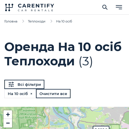
Головна
Теплоходи
На 10 осіб
Оренда На 10 осіб
Теплоходи
(3)
Всі фільтри
На 10 осіб ×
Очистити все
+
−