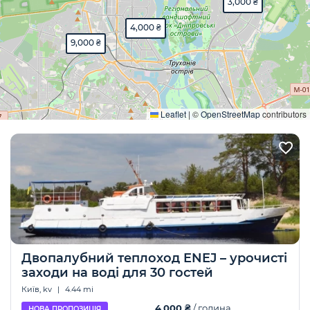
3,000 ₴
4,000 ₴
9,000 ₴
Розгорнути
Leaflet
|
©
OpenStreetMap
contributors
Двопалубний теплоход ENEJ – урочисті
заходи на воді для 30 гостей
Київ, kv
|
4.44 mi
4,000 ₴
/ година
НОВА ПРОПОЗИЦІЯ