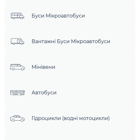
Буси Мікроавтобуси
Вантажні Буси Мікроавтобуси
Мінівени
Автобуси
Гідроцикли (водні мотоцикли)