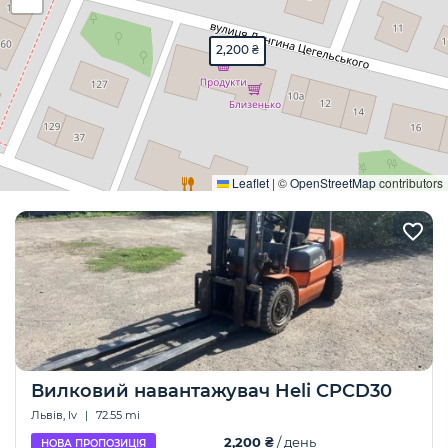
2,200 ₴
Розгорнути
Leaflet
|
©
OpenStreetMap
contributors
Вилковий навантажувач Heli CPCD30
Львів, lv
|
72.55 mi
2,200 ₴
/ день
НОВА ПРОПОЗИЦІЯ