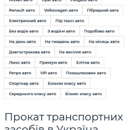
Renault авто
Volkswagen авто
Гібридний авто
Електричний авто
Під таксі авто
Без водія авто
З водієм авто
Подобово авто
На день авто
На тиждень авто
На місяць авто
Довгострокова авто
На весілля авто
Люкс авто
Преміум авто
Елітне авто
Ретро авто
VIP авто
Позашляховик авто
Спорткар авто
Економ класу авто
Середнього класу авто
Бізнес класу авто
Прокат транспортних
засобів в Україна