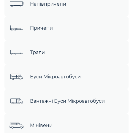
Напівпричепи
Причепи
Трали
Буси Мікроавтобуси
Вантажні Буси Мікроавтобуси
Мінівени