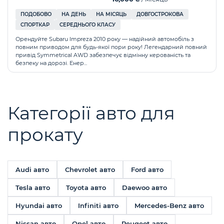
ПОДОБОВО
НА ДЕНЬ
НА МІСЯЦЬ
ДОВГОСТРОКОВА
СПОРТКАР
СЕРЕДНЬОГО КЛАСУ
Орендуйте Subaru Impreza 2010 року — надійний автомобіль з
повним приводом для будь-якої пори року! Легендарний повний
привід Symmetrical AWD забезпечує відмінну керованість та
безпеку на дорозі. Енер...
Категорії авто для
прокату
Audi авто
Chevrolet авто
Ford авто
Tesla авто
Toyota авто
Daewoo авто
Hyundai авто
Infiniti авто
Mercedes-Benz авто
Nissan авто
Opel авто
Peugeot авто