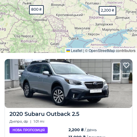
800 ₴
2,200 ₴
Розгорнути
Leaflet
|
©
OpenStreetMap
contributors
2020 Subaru Outback 2.5
Дніпро, dp
|
1.01 mi
2,200 ₴
/ день
НОВА ПРОПОЗИЦІЯ