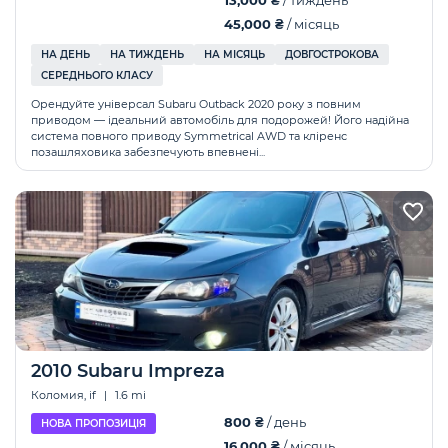
13,000 ₴
/ тиждень
45,000 ₴
/ місяць
НА ДЕНЬ
НА ТИЖДЕНЬ
НА МІСЯЦЬ
ДОВГОСТРОКОВА
СЕРЕДНЬОГО КЛАСУ
Орендуйте універсал Subaru Outback 2020 року з повним
приводом — ідеальний автомобіль для подорожей! Його надійна
система повного приводу Symmetrical AWD та кліренс
позашляховика забезпечують впевнені...
2010 Subaru Impreza
Коломия, if
|
1.6 mi
800 ₴
/ день
НОВА ПРОПОЗИЦІЯ
16,000 ₴
/ місяць