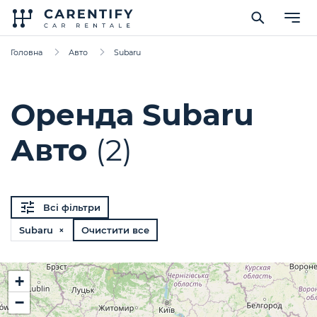
Головна
Авто
Subaru
Оренда Subaru
Авто
(2)
Всі фільтри
Subaru ×
Очистити все
+
−