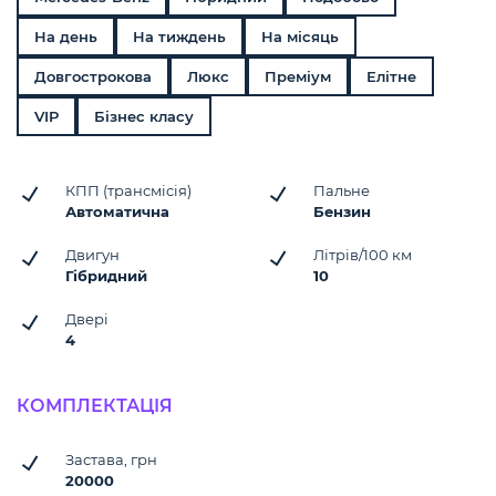
На день
На тиждень
На місяць
Довгострокова
Люкс
Преміум
Елітне
VIP
Бізнес класу
КПП (трансмісія)
Пальне
Автоматична
Бензин
Двигун
Літрів/100 км
Гібридний
10
Двері
4
КОМПЛЕКТАЦІЯ
Застава, грн
20000