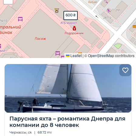
600 ₴
Развернуть
Leaflet
|
©
OpenStreetMap
contributors
Парусная яхта – романтика Днепра для
компании до 8 человек
Черкассы, ck
|
68.72 mi