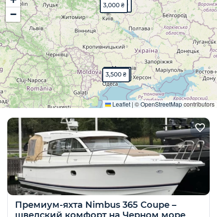
10,000 ₴
3,000 ₴
−
3,000 ₴
3,500 ₴
Развернуть
Leaflet
|
©
OpenStreetMap
contributors
Премиум-яхта Nimbus 365 Coupe –
шведский комфорт на Черном море