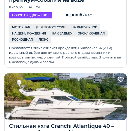
премиум-события на воде
Киев, kv
|
4.81 mi
10,000 ₴
/ час
НОВОЕ ПРЕДЛОЖЕНИЕ
МОТОРНАЯ
ДЛЯ ФОТОСЕССИИ
НА ВЫПУСКНОЙ
НА ДЕНЬ РОЖДЕНИЯ
НА СВАДЬБУ
ЭКСКЛЮЗИВНАЯ
РОСКОШНАЯ
ЛЮКС
Предлагается эксклюзивная аренда яхты Sunseeker 64 (20 м) –
идеальный выбор для лучшего ровного отдыха, весенних и
корпоративных мероприятий. Простой флайбридж, 3 комнаты на
6 человек, 3 душа и элеган...
Стильная яхта Cranchi Atlantique 40 –