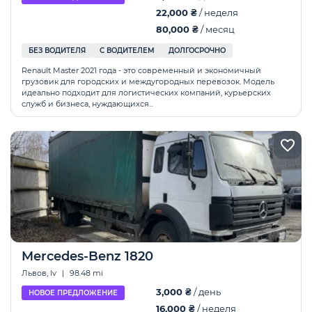
22,000 ₴
/ неделя
80,000 ₴
/ месяц
БЕЗ ВОДИТЕЛЯ
С ВОДИТЕЛЕМ
ДОЛГОСРОЧНО
Renault Master 2021 года - это современный и экономичный
грузовик для городских и междугородных перевозок. Модель
идеально подходит для логистических компаний, курьерских
служб и бизнеса, нуждающихся...
Mercedes-Benz 1820
Львов, lv
|
98.48 mi
3,000 ₴
/ день
НОВОЕ ПРЕДЛОЖЕНИЕ
16,000 ₴
/ неделя