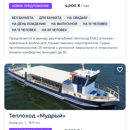
4,000 ₴
/ час
НОВОЕ ПРЕДЛОЖЕНИЕ
БЕЗ БАНКЕТА
ДЛЯ БАНКЕТА
НА СВАДЬБУ
НА ДЕНЬ РОЖДЕНИЯ
НА ВЫПУСКНОЙ
HА 10 ЧЕЛОВЕК
HА 15 ЧЕЛОВЕК
HА 20 ЧЕЛОВЕК
Предлагается в аренду двухпалубный теплоход ENEJ в Киеве –
идеальный выбор для торжественных мероприятий. Судно
протяженностью 25 метров с уютными закрытыми и открытыми
зонами комфортно вмещает до 30...
Теплоход «Мудрый»
Киев, kv
|
19.11 mi