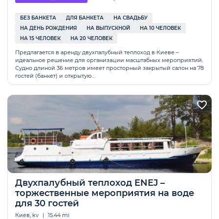
БЕЗ БАНКЕТА
ДЛЯ БАНКЕТА
НА СВАДЬБУ
НА ДЕНЬ РОЖДЕНИЯ
НА ВЫПУСКНОЙ
HА 10 ЧЕЛОВЕК
HА 15 ЧЕЛОВЕК
HА 20 ЧЕЛОВЕК
Предлагается в аренду двухпалубный теплоход в Киеве –
идеальное решение для организации масштабных мероприятий.
Судно длиной 36 метров имеет просторный закрытый салон на 78
гостей (банкет) и открытую...
Двухпалубный теплоход ENEJ –
торжественные мероприятия на воде
для 30 гостей
Киев, kv
|
15.44 mi