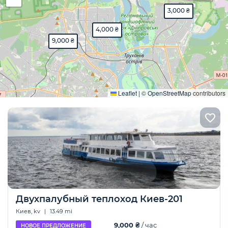
3,000 ₴
4,000 ₴
9,000 ₴
Развернуть
Leaflet
|
©
OpenStreetMap
contributors
Двухпалубный теплоход Киев-201
Киев, kv
|
13.49 mi
9,000 ₴
/ час
НОВОЕ ПРЕДЛОЖЕНИЕ