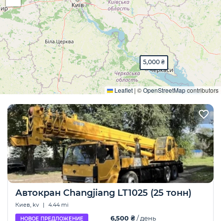
5,000 ₴
Развернуть
Leaflet
|
©
OpenStreetMap
contributors
Автокран Changjiang LT1025 (25 тонн)
Киев, kv
|
4.44 mi
6,500 ₴
/ день
НОВОЕ ПРЕДЛОЖЕНИЕ