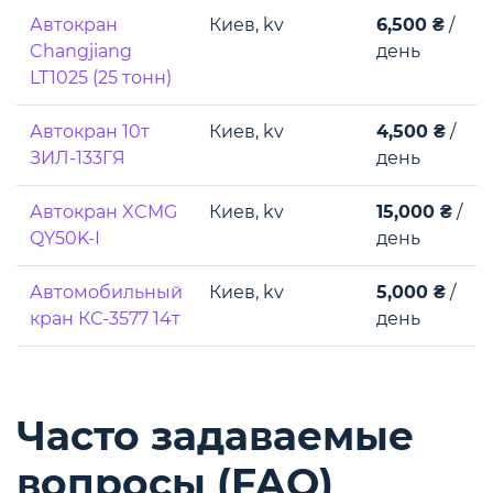
Автокран
Киев, kv
6,500 ₴
/
Changjiang
день
LT1025 (25 тонн)
Автокран 10т
Киев, kv
4,500 ₴
/
ЗИЛ-133ГЯ
день
Автокран XCMG
Киев, kv
15,000 ₴
/
QY50K-І
день
Автомобильный
Киев, kv
5,000 ₴
/
кран КС-3577 14т
день
Часто задаваемые
вопросы (FAQ)