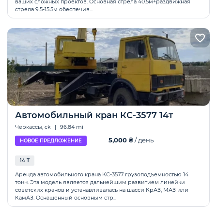
ваших сложных проектов. Основная стрела 40.5м+раздвижная
стрела 9.5-15.5м обеспечив...
Автомобильный кран КС-3577 14т
Черкассы, ck
|
96.84 mi
5,000 ₴
/ день
НОВОЕ ПРЕДЛОЖЕНИЕ
14 Т
Аренда автомобильного крана КС-3577 грузоподъемностью 14
тонн. Эта модель является дальнейшим развитием линейки
советских кранов и устанавливалась на шасси КрАЗ, МАЗ или
КамАЗ. Оснащенный основным стр...