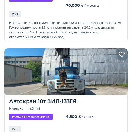
70,000 ₴
/ месяц
25 Т
Надежный и экономичный китайский автокран Changjiang LT1025.
Грузоподъемность 25 тонн, основная стрела 24.5м+раздвижная
стрела 7.5-13.5м. Прекрасный выбор для стандартных
строительных и такелажных зад...
Автокран 10т ЗИЛ-133ГЯ
Киев, kv
|
4.81 mi
4,500 ₴
/ день
НОВОЕ ПРЕДЛОЖЕНИЕ
10 Т