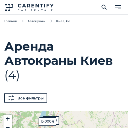
Главная
Автокраны
Киев, kv
Аренда
Автокраны Киев
(4)
Все фильтры
+
4,500 ₴
6,500 ₴
15,000 ₴
−