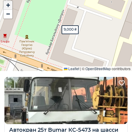
+
−
9,000 ₴
Развернуть
Leaflet
|
©
OpenStreetMap
contributors
Автокран 25т Bumar КС-5473 на шасси