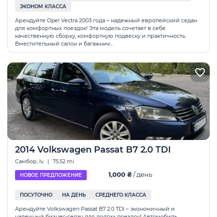
ЭКОНОМ КЛАССА
Арендуйте Opel Vectra 2003 года – надежный европейский седан
для комфортных поездок! Эта модель сочетает в себе
качественную сборку, комфортную подвеску и практичность.
Вместительный салон и багажник...
2014 Volkswagen Passat B7 2.0 TDI
Самбор, lv
|
75.52 mi
1,000 ₴
/ день
НОВОЕ ПРЕДЛОЖЕНИЕ
ПОСУТОЧНО
НА ДЕНЬ
СРЕДНЕГО КЛАССА
Арендуйте Volkswagen Passat B7 2.0 TDI – экономичный и
надежный бизнес-седан для долгих поездок! Автомобиль