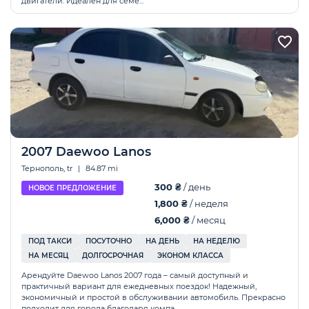
двигатели. Идеален для семе...
2007 Daewoo Lanos
Тернополь, tr
|
84.87 mi
300 ₴
/ день
НОВОЕ ПРЕДЛОЖЕНИЕ
1,800 ₴
/ неделя
6,000 ₴
/ месяц
ПОД ТАКСИ
ПОСУТОЧНО
НА ДЕНЬ
НА НЕДЕЛЮ
НА МЕСЯЦ
ДОЛГОСРОЧНАЯ
ЭКОНОМ КЛАССА
Арендуйте Daewoo Lanos 2007 года – самый доступный и
практичный вариант для ежедневных поездок! Надежный,
экономичный и простой в обслуживании автомобиль. Прекрасно
подходит для города благодаря компа...