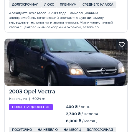
ДОЛГОСРОЧНАЯ
ЛЮКС
ПРЕМИУМ
СРЕДНЕГО КЛАССА
Арендуйте Tesla Model 3 2019 года – инновационный
электромобиль, сочетающий впечатляющую динамику,
передовые технологии и экологичность. Минималистичный
салон с центральным сенсорным экраном, автопило...
2003 Opel Vectra
Ковель, vo
|
60.24 mi
400 ₴
/ день
НОВОЕ ПРЕДЛОЖЕНИЕ
2,300 ₴
/ неделя
8,000 ₴
/ месяц
ПОСУТОЧНО
НА НЕДЕЛЮ
НА МЕСЯЦ
ДОЛГОСРОЧНАЯ