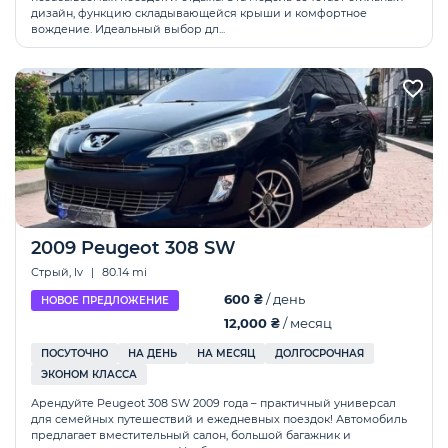
дизайн, функцию складывающейся крыши и комфортное
вождение. Идеальный выбор дл...
2009 Peugeot 308 SW
Стрый, lv
|
80.14 mi
600 ₴
/ день
НОВОЕ ПРЕДЛОЖЕНИЕ
12,000 ₴
/ месяц
ПОСУТОЧНО
НА ДЕНЬ
НА МЕСЯЦ
ДОЛГОСРОЧНАЯ
ЭКОНОМ КЛАССА
Арендуйте Peugeot 308 SW 2009 года – практичный универсал
для семейных путешествий и ежедневных поездок! Автомобиль
предлагает вместительный салон, большой багажник и