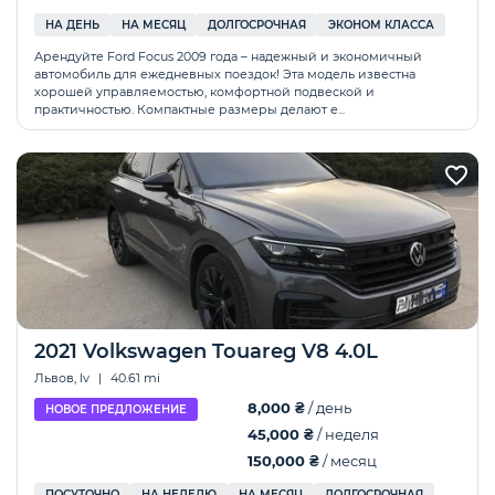
НА ДЕНЬ
НА МЕСЯЦ
ДОЛГОСРОЧНАЯ
ЭКОНОМ КЛАССА
Арендуйте Ford Focus 2009 года – надежный и экономичный
автомобиль для ежедневных поездок! Эта модель известна
хорошей управляемостью, комфортной подвеской и
практичностью. Компактные размеры делают е...
2021 Volkswagen Touareg V8 4.0L
Львов, lv
|
40.61 mi
8,000 ₴
/ день
НОВОЕ ПРЕДЛОЖЕНИЕ
45,000 ₴
/ неделя
150,000 ₴
/ месяц
ПОСУТОЧНО
НА НЕДЕЛЮ
НА МЕСЯЦ
ДОЛГОСРОЧНАЯ