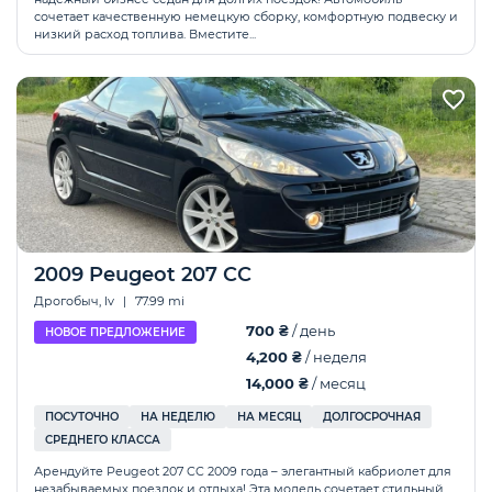
сочетает качественную немецкую сборку, комфортную подвеску и
низкий расход топлива. Вместите...
2009 Peugeot 207 CC
Дрогобыч, lv
|
77.99 mi
700 ₴
/ день
НОВОЕ ПРЕДЛОЖЕНИЕ
4,200 ₴
/ неделя
14,000 ₴
/ месяц
ПОСУТОЧНО
НА НЕДЕЛЮ
НА МЕСЯЦ
ДОЛГОСРОЧНАЯ
СРЕДНЕГО КЛАССА
Арендуйте Peugeot 207 CC 2009 года – элегантный кабриолет для
незабываемых поездок и отдыха! Эта модель сочетает стильный