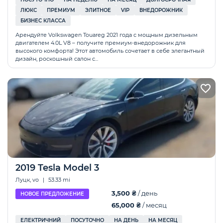
ЛЮКС
ПРЕМИУМ
ЭЛИТНОЕ
VIP
ВНЕДОРОЖНИК
БИЗНЕС КЛАССА
Арендуйте Volkswagen Touareg 2021 года с мощным дизельным
двигателем 4.0L V8 – получите премиум-внедорожник для
высокого комфорта! Этот автомобиль сочетает в себе элегантный
дизайн, роскошный салон с...
2019 Tesla Model 3
Луцк, vo
|
53.33 mi
3,500 ₴
/ день
НОВОЕ ПРЕДЛОЖЕНИЕ
65,000 ₴
/ месяц
ЕЛЕКТРИЧНИЙ
ПОСУТОЧНО
НА ДЕНЬ
НА МЕСЯЦ