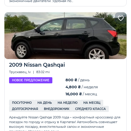
экономичные двигатели. Удобная по...
2009 Nissan Qashqai
Трускавец, lv
|
83.02 mi
800 ₴
/ день
НОВОЕ ПРЕДЛОЖЕНИЕ
4,800 ₴
/ неделя
16,000 ₴
/ месяц
ПОСУТОЧНО
НА ДЕНЬ
НА НЕДЕЛЮ
НА МЕСЯЦ
ДОЛГОСРОЧНАЯ
ВНЕДОРОЖНИК
СРЕДНЕГО КЛАССА
Арендуйте Nissan Qashqai 2009 года – комфортный кроссовер для
поездок по городу и отдыху в Карпатах! Автомобиль совмещает
высокую посадку, вместительный салон и экономичные